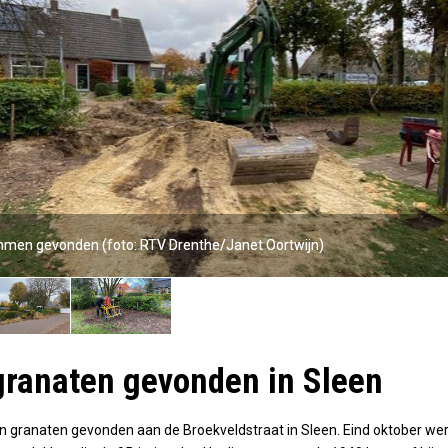
mmen gevonden (foto: RTV Drenthe/Janet Oortwijn)
mmen gevonden (foto: RTV Drenthe/Janet Oortwijn)
ranaten gevonden in Sleen
en granaten gevonden aan de Broekveldstraat in Sleen. Eind oktober we