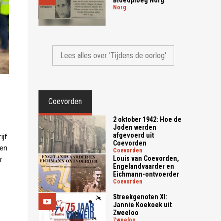
norg
Lees alles over 'Tijdens de oorlog'
Coevorden
2 oktober 1942: Hoe de
Joden werden
afgevoerd uit
ijf
Coevorden
ten
coevorden
Louis van Coevorden,
r
Engelandvaarder en
Eichmann-ontvoerder
coevorden
Streekgenoten XI:
Jannie Koekoek uit
Zweeloo
zweeloo