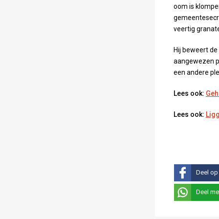
oom is klompen
gemeentesecret
veertig granat
Hij beweert de
aangewezen plek
een andere plek
Lees ook:
Gehe
Lees ook:
Ligg
Deel op
Deel me