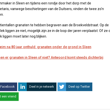
maker in Sleen en tijdens een rondje door het dorp met de
aris, vanwege beschietingen van de Duitsers, vinden de twee zo'n
en.
 tientallen granaten te hebben begraven aan de Broekveldstraat. Op de
 liggen ze niet, mogelijk zijn ze in de loop der jaren verplaatst. Of ze 
 liggen moet later nog blijken.
im na 80 jaar onthuld: granaten onder de grond in Sleen
en er granaten in Sleen of niet? Antwoord komt steeds dichterbij
 Facebook
Deel in je netwerk
Deel op Twitter
t een vriend