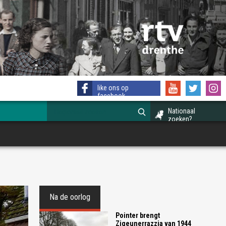
like ons op
facebook
Nationaal
zoeken?
Na de oorlog
Pointer brengt
Zigeunerrazzia van 1944