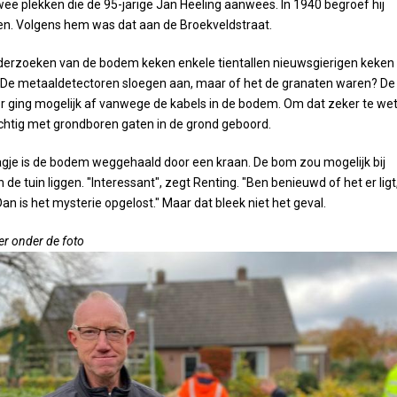
ee plekken die de 95-jarige Jan Heeling aanwees. In 1940 begroef hij
en. Volgens hem was dat aan de Broekveldstraat.
derzoeken van de bodem keken enkele tientallen nieuwsgierigen keken
 De metaaldetectoren sloegen aan, maar of het de granaten waren? De
 ging mogelijk af vanwege de kabels in de bodem. Om dat zeker te we
htig met grondboren gaten in de grond geboord.
agje is de bodem weggehaald door een kraan. De bom zou mogelijk bij
 de tuin liggen. "Interessant", zegt Renting. "Ben benieuwd of het er ligt,
an is het mysterie opgelost." Maar dat bleek niet het geval.
er onder de foto