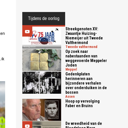
Tijdens de oorlog
Streekgenoten XV:
ten
Zwaantje Huizing-
Niemeijer uit Tweede
Valthermond
tweede valthermond
Op zoek naar
nabestaanden van
 ik
weggevoerde Meppeler
Joden
meppel
Gedenkplaten
herinneren aan
bijzondere verhalen
over onderduiken in de
bossen
assen
Hoop op vervolging
Faber en Bruins
De wreedheid van de
Bloedploeg Norg