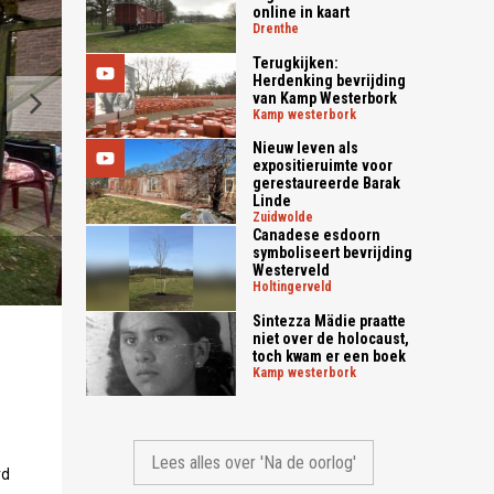
online in kaart
drenthe
Terugkijken:
Herdenking bevrijding
van Kamp Westerbork
kamp westerbork
Nieuw leven als
expositieruimte voor
gerestaureerde Barak
Linde
zuidwolde
Canadese esdoorn
symboliseert bevrijding
Westerveld
Tijdens de graafwerkzaamheden (foto: RTV Drenthe/Jane
holtingerveld
Sintezza Mädie praatte
niet over de holocaust,
toch kwam er een boek
kamp westerbork
Lees alles over 'Na de oorlog'
rd