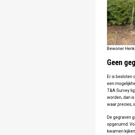
Bewoner Henk 
Geen geg
Er is besloten
een mogelijkhe
T&A Survey lig
worden, dan is
waar precies, i
De gegraven g
opgeruimd. Vo
kwamen kijken 