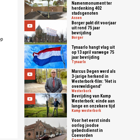
Namenmonument ter
herdenking 402
stadsgenoten
assen
Borger pakt dit voorjaar
uit rond 75 jaar
bevrijding
borger
op
Tynaarlo hangt vlag uit
op 13 april vanwege 75
jaar bevrijding
tynaarlo
Marcus Degen werd als
3-jarige herkend in
Westerbork-film: 'Het is
overweldigend'
westerbork
Bevrijding van Kamp
Westerbork: einde aan
lange en onzekere tijd
kamp westerbork
Voor het eerst sinds
oorlog joodse
gebedsdienst in
Coevorden
coevorden