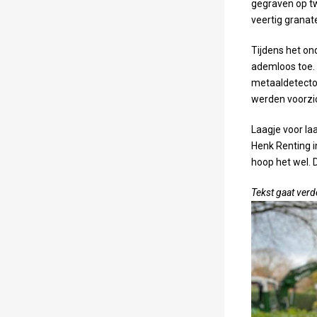
gegraven op tw
veertig granat
Tijdens het on
ademloos toe.
metaaldetector
werden voorzic
Laagje voor la
Henk Renting in
hoop het wel. D
Tekst gaat verd