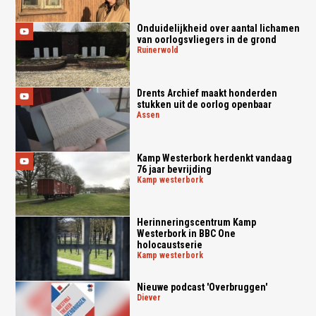
Onduidelijkheid over aantal lichamen
van oorlogsvliegers in de grond
ruinerwold
Drents Archief maakt honderden
stukken uit de oorlog openbaar
assen
Kamp Westerbork herdenkt vandaag
76 jaar bevrijding
kamp westerbork
Herinneringscentrum Kamp
Westerbork in BBC One
holocaustserie
kamp westerbork
Nieuwe podcast 'Overbruggen'
diever