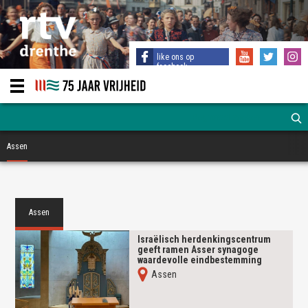
like ons op
facebook
Assen
Assen
Israëlisch herdenkingscentrum
geeft ramen Asser synagoge
waardevolle eindbestemming
Assen