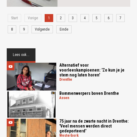
Start
Vorige
1
2
3
4
5
6
7
8
9
Volgende
Einde
Lees ook...
Alternatief voor
voorleeskampioenen: 'Zo kun je je
stem nog laten horen'
drenthe
Bommenwerpers boven Drenthe
assen
75 jaar na de zwarte nacht in Drenthe:
'Veel mensen werden direct
gedeporteerd'
westerbork