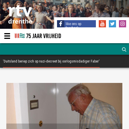
like ons op
facebook
'Duitsland beriep zich op nazi-decreet bij oorlogsmisdadiger Faber'