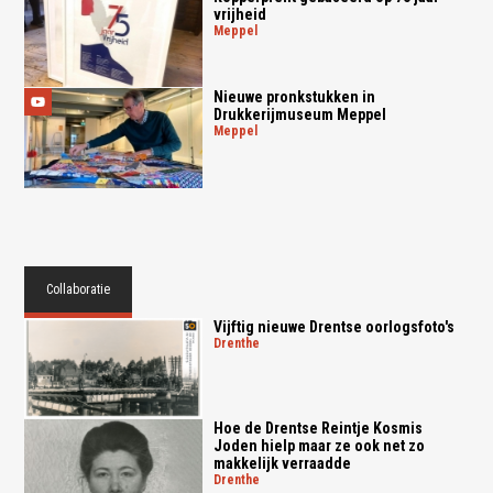
vrijheid
meppel
Nieuwe pronkstukken in
Drukkerijmuseum Meppel
meppel
Collaboratie
Vijftig nieuwe Drentse oorlogsfoto's
drenthe
Hoe de Drentse Reintje Kosmis
Joden hielp maar ze ook net zo
makkelijk verraadde
drenthe