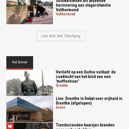
Struikelstenen als blijvende
herinnering aan slagersfamilie
Valthermond
valthermond
Lees alles over 'Vervolging'
Net binnen
Verliefd op een Duitse soldaat: de
zoektocht van het kind van een
'moffenhoer'
drenthe
Live: Drenthe in Debat over vrijheid in
Drenthe (afgelopen)
assen
Tienduizenden kaarsjes branden