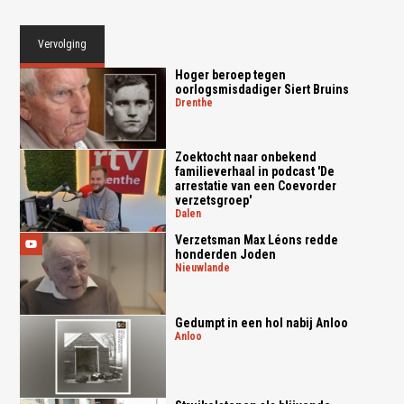
Vervolging
Hoger beroep tegen
oorlogsmisdadiger Siert Bruins
drenthe
Zoektocht naar onbekend
familieverhaal in podcast 'De
arrestatie van een Coevorder
verzetsgroep'
dalen
Verzetsman Max Léons redde
honderden Joden
nieuwlande
Gedumpt in een hol nabij Anloo
anloo