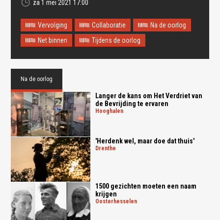
za 1 mei 2021 17:00
Vervolging
Collaboratie
Na de oorlog
Net binnen
Tijdens de oorlog
Na de oorlog
Langer de kans om Het Verdriet van
de Bevrijding te ervaren
hooghalen
'Herdenk wel, maar doe dat thuis'
drenthe
1500 gezichten moeten een naam
krijgen
oosterhesselen