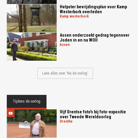
Helpster bevrijdingsplan voor Kamp
Westerbork overleden
kamp westerbork
Assen onderzoekt gedrag tegenover
Joden in en na WOII
assen
Lees alles over 'Na de oorlog'
Tijdens de oorlog
Vijf Drentse foto's bij foto-expositie
over Tweede Wereldoorlog
drenthe