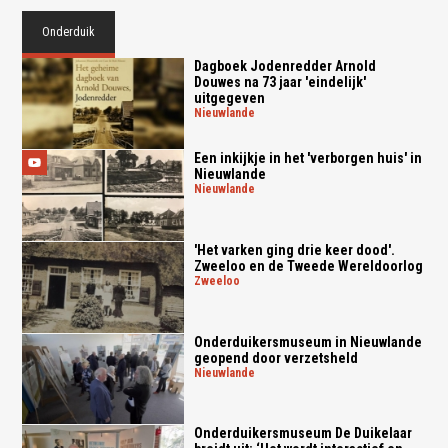
Onderduik
Dagboek Jodenredder Arnold
Douwes na 73 jaar 'eindelijk'
uitgegeven
nieuwlande
Een inkijkje in het 'verborgen huis' in
Nieuwlande
nieuwlande
'Het varken ging drie keer dood'.
Zweeloo en de Tweede Wereldoorlog
zweeloo
Onderduikersmuseum in Nieuwlande
geopend door verzetsheld
nieuwlande
Onderduikersmuseum De Duikelaar