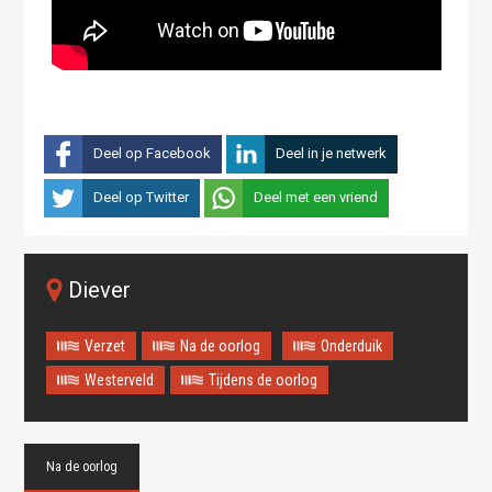
Deel op Facebook
Deel in je netwerk
Deel op Twitter
Deel met een vriend
Diever
Verzet
Na de oorlog
Onderduik
Westerveld
Tijdens de oorlog
Na de oorlog