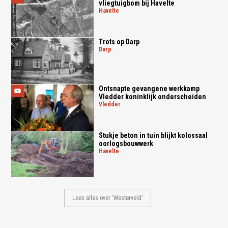
vliegtuigbom bij Havelte
havelte
Trots op Darp
darp
Ontsnapte gevangene werkkamp
Vledder koninklijk onderscheiden
vledder
Stukje beton in tuin blijkt kolossaal
oorlogsbouwwerk
havelte
Lees alles over 'Westerveld'