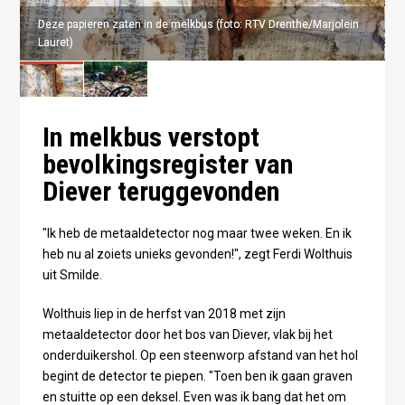
Deze papieren zaten in de melkbus (foto: RTV Drenthe/Marjolein
Deze papieren zaten in de melkbus (foto: RTV Drenthe/Marjolein
Lauret)
Lauret)
In melkbus verstopt
bevolkingsregister van
Diever teruggevonden
"Ik heb de metaaldetector nog maar twee weken. En ik
heb nu al zoiets unieks gevonden!", zegt Ferdi Wolthuis
uit Smilde.
Wolthuis liep in de herfst van 2018 met zijn
metaaldetector door het bos van Diever, vlak bij het
onderduikershol. Op een steenworp afstand van het hol
begint de detector te piepen. "Toen ben ik gaan graven
en stuitte op een deksel. Even was ik bang dat het om