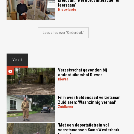
breidt uit: ‘Het wordt interactief en
leerzaam’
nieuwlande
Lees alles over 'Onderduik'
Verzet
Verzetsschat gevonden bij
onderduikershol Diever
diever
Film over heldendaad verzetsman
Zuidlaren: 'Waanzinnig verhaal'
zuidlaren
'Met een deportatietrein vol
verzetsmensen Kamp Westerbork