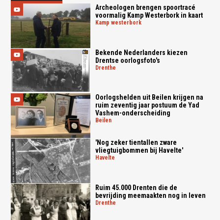
Archeologen brengen spoortracé
voormalig Kamp Westerbork in kaart
kamp westerbork
Bekende Nederlanders kiezen
Drentse oorlogsfoto's
drenthe
Oorlogshelden uit Beilen krijgen na
ruim zeventig jaar postuum de Yad
Vashem-onderscheiding
beilen
'Nog zeker tientallen zware
vliegtuigbommen bij Havelte'
havelte
Ruim 45.000 Drenten die de
bevrijding meemaakten nog in leven
drenthe