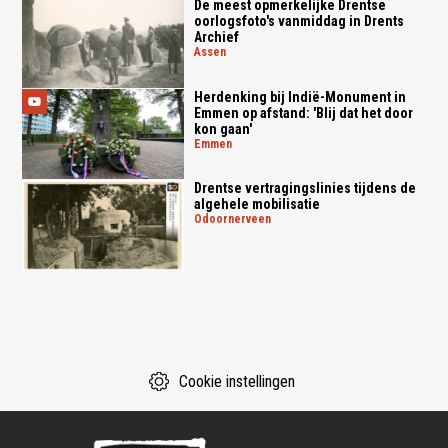
De meest opmerkelijke Drentse
oorlogsfoto's vanmiddag in Drents
Archief
assen
Herdenking bij Indië-Monument in
Emmen op afstand: 'Blij dat het door
kon gaan'
emmen
Drentse vertragingslinies tijdens de
algehele mobilisatie
odoornerveen
Cookie instellingen