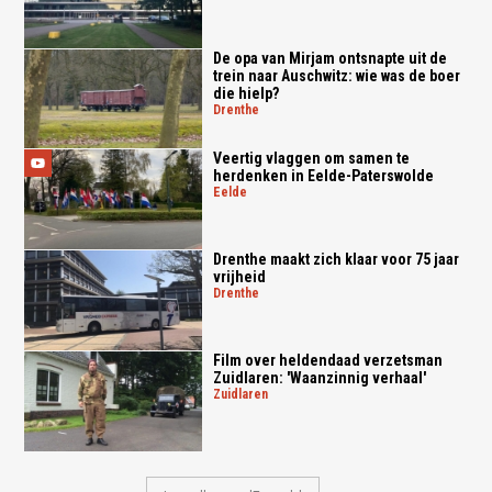
De opa van Mirjam ontsnapte uit de
trein naar Auschwitz: wie was de boer
die hielp?
drenthe
Veertig vlaggen om samen te
herdenken in Eelde-Paterswolde
eelde
Drenthe maakt zich klaar voor 75 jaar
vrijheid
drenthe
Film over heldendaad verzetsman
Zuidlaren: 'Waanzinnig verhaal'
zuidlaren