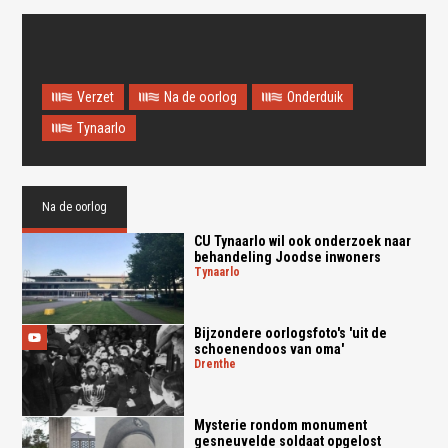
Verzet
Na de oorlog
Onderduik
Tynaarlo
Na de oorlog
CU Tynaarlo wil ook onderzoek naar
behandeling Joodse inwoners
tynaarlo
Bijzondere oorlogsfoto's 'uit de
schoenendoos van oma'
drenthe
Mysterie rondom monument
gesneuvelde soldaat opgelost