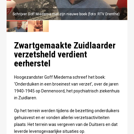
Schrijver Goff Miedema met zijn nieuwe boek (foto: RTV Drenthe)
Schrijver Goff Miedema met zijn nieuwe boek (foto: RTV Drenthe)
Zwartgemaakte Zuidlaarder
verzetsheld verdient
eerherstel
Hoogezandster Goff Miedema schreef het boek:
'Onderduiken in een broeinest van verzet', over de jaren
1940-1945 op Dennenoord, het psychiatrisch ziekenhuis
in Zuidlaren.
Op het terrein werden tijdens de bezetting onderduikers
gehuisvest en er vonden allerlei verzetsactiviteiten
plaats. Het terrein was vergeven van de Duitsers en dat
leverde levensgevaarlijke situaties op.