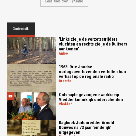
Lees alles over 'Tynaarlo'
Onderduik
'Links zie je de verzetsstrijders
vluchten en rechts zie je de Duitsers
aankomen'
anloo
1963: Drie Joodse
oorlogsoverlevenden vertellen hun
verhaal op de regionale radio
drenthe
Ontsnapte gevangene werkkamp
Vledder koninklijk onderscheiden
vledder
Dagboek Jodenredder Arnold
Douwes na 73 jaar 'eindelijk'
uitgegeven