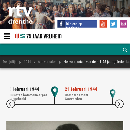
like ons op
facebook
De tijdlijn
1944
Alle verhalen
Het voorportaal van de hel: 75 jaar geleden
20 februari 1944
21 februari 1944
19 
Lancaster bommenwerper
Bombardement
Depo
neergehaald
Coevorden
vanu