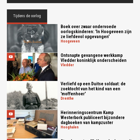
Tijdens de oorlog
Boek over zwaar ondervoede
oorlogskinderen: 'In Hoogeveen zijn
ze liefdevol opgevangen'
hoogeveen
Ontsnapte gevangene werkkamp
Vledder koninklijk onderscheiden
vledder
Verliefd op een Duitse soldaat: de
zoektocht van het kind van een
'moffenhoer'
drenthe
Herinneringscentrum Kamp
Westerbork publiceert bijzondere
dagboeken van kampzuster
hooghalen