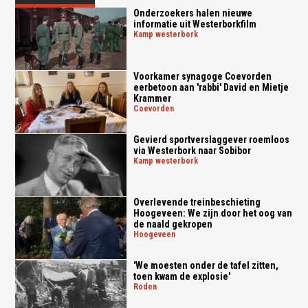
Onderzoekers halen nieuwe
informatie uit Westerborkfilm
kamp westerbork
Voorkamer synagoge Coevorden
eerbetoon aan 'rabbi' David en Mietje
Krammer
coevorden
Gevierd sportverslaggever roemloos
via Westerbork naar Sobibor
kamp westerbork
Overlevende treinbeschieting
Hoogeveen: We zijn door het oog van
de naald gekropen
hoogeveen
'We moesten onder de tafel zitten,
toen kwam de explosie'
roden