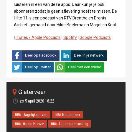
luisteren in een van deze apps. Daar kun je je ook
abonneren zodat je geen aflevering hoeft te missen. De
Hilte 11 is een podcast van RTV Drenthe en Drents
Archief, gemaakt door Hilde Boelema en Marjolein Knol.
|
iTunes / Apple Podcasts
|
Spotify
|
Google Podcasts
|
Deel op Facebook
Deel in je netwerk
Deel op Twitter
Deel met een vriend
Gieterveen
zo 5 april 2020 18:22
Dagelijks leven
Net binnen
Aa en Hunze
Tijdens de oorlog