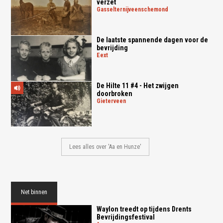
verzet
gasselternijveenschemond
De laatste spannende dagen voor de
bevrijding
eext
De Hilte 11 #4 - Het zwijgen
doorbroken
gieterveen
Lees alles over 'Aa en Hunze'
Net binnen
Waylon treedt op tijdens Drents
Bevrijdingsfestival