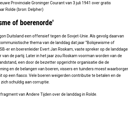
ieuwe Provinciale Groninger Courant van 3 juli 1941 over gratis
aar Rolde (bron: Delpher)
isme of boerenorde'
egon Duitsland een offensief tegen de Sovjet-Unie. Als gevolg daarvan
icommunistische thema van de landdag dat jaar ''Bolsjewisme of
SB-er en boerenleider Evert Jan Roskam, vaste spreker op de landdage
r van de partij. Later in het jaar zou Roskam
voorman worden van de
ndstand, een door de bezetter opgerichte organisatie die de
ning en de belangen van boeren, vissers en tuinders moest waarborge
uit op een fiasco. Vele boeren weigerden contributie te betalen en de
 zich schuldig aan corruptie.
n fragment van Andere Tijden over de landdag in Rolde.