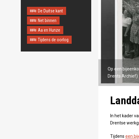
De Duitse kant
Net binnen
Aa en Hunze
Tijdens de oorlog
Op een bijeenko
Drents Archief)
Landda
In het kader va
Drentse werkgr
Tijdens
een bi