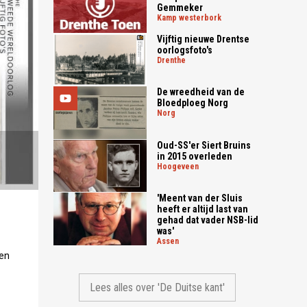
Gemmeker
kamp westerbork
Vijftig nieuwe Drentse
oorlogsfoto's
drenthe
De wreedheid van de
Bloedploeg Norg
norg
Oud-SS'er Siert Bruins
in 2015 overleden
hoogeveen
'Meent van der Sluis
heeft er altijd last van
gehad dat vader NSB-lid
was'
assen
een
Lees alles over 'De Duitse kant'