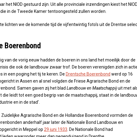
r het NIOD gestuurd zijn. Uit alle provinciale inzendingen kiest het NIO
 die in de Tweede Kamer tentoongesteld zullen worden.
 lichten we de komende tijd de vijfentwintig foto's uit de Drentse selec
e Boerenbond
rtig van de vorig eeuw hadden de boeren in ons land het moeilijk door de
isis die ook de landbouw zwaar trof. De boeren verenigden zich in acti
s in een poging het tij te keren. De
Drentsche Boerenbond
werd op 16
pgericht in Assen en al snel volgden de Friese Agrarische Bond en de
renbond. Samen gaven zij het blad
Landbouw en Maatschappij
uit met al
t die leidt tot een goed begrip van de maatschappij, staat in de landbo
dustrie en in de stad'.
Zuidelijke Agrarische Bond en de Hollandse Boerenbond vormden de
erenbonden anderhalf jaar later de Nationale Bond Landbouw en
opgericht in Meppel op
29 juni 1933
. De Nationale Bond had
d leden waaronder meer dan negenduizend in Drenthe.