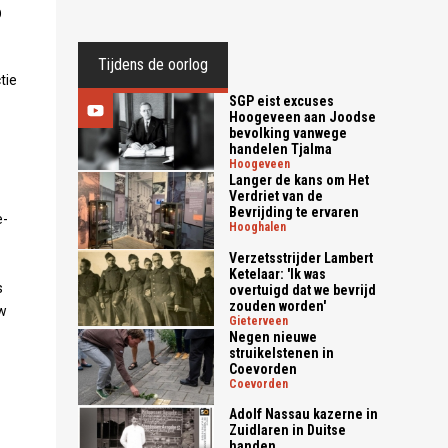
D
Tijdens de oorlog
tie
SGP eist excuses
Hoogeveen aan Joodse
bevolking vanwege
handelen Tjalma
hoogeveen
Langer de kans om Het
Verdriet van de
Bevrijding te ervaren
e-
hooghalen
Verzetsstrijder Lambert
Ketelaar: 'Ik was
s
overtuigd dat we bevrijd
zouden worden'
uw
gieterveen
Negen nieuwe
struikelstenen in
Coevorden
coevorden
Adolf Nassau kazerne in
Zuidlaren in Duitse
handen