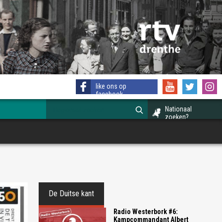
like ons op
facebook
Nationaal
zoeken?
De Duitse kant
Radio Westerbork #6:
Kampcommandant Albert