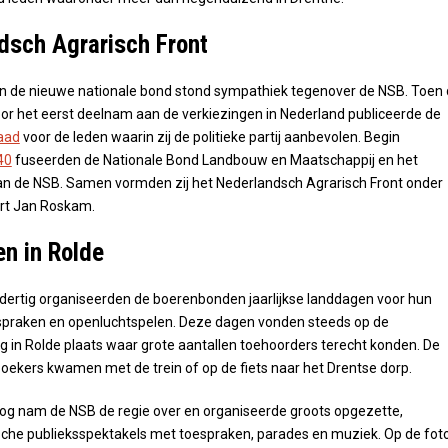
dsch Agrarisch Front
an de nieuwe nationale bond stond sympathiek tegenover de NSB. Toen
or het eerst deelnam aan de verkiezingen in Nederland publiceerde de
raad
voor de leden waarin zij de politieke partij aanbevolen. Begin
40
fuseerden de Nationale Bond Landbouw en Maatschappij en het
an de NSB. Samen vormden zij het Nederlandsch Agrarisch Front onder
ert Jan Roskam.
n in Rolde
 dertig organiseerden de boerenbonden jaarlijkse landdagen voor hun
spraken en openluchtspelen. Deze dagen vonden steeds op de
g in Rolde plaats waar grote aantallen toehoorders terecht konden. De
ekers kwamen met de trein of op de fiets naar het Drentse dorp.
log nam de NSB de regie over en organiseerde groots opgezette,
che publieksspektakels met toespraken, parades en muziek. Op de foto