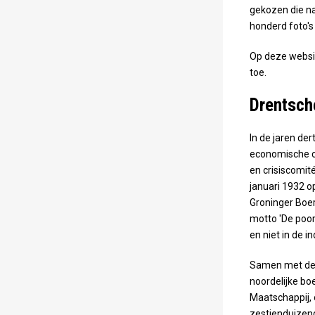
gekozen die naa
honderd foto's
Op deze website
toe.
Drentsch
In de jaren de
economische cr
en crisiscomité
januari 1932 o
Groninger Boe
motto 'De poor
en niet in de in
Samen met de 
noordelijke bo
Maatschappij, 
zestienduizen