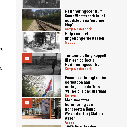
Herinneringscentrum
Kamp Westerbork krijgt
noodsteun na 'enorme
klap'
kamp westerbork
Hulp voor het
uitgehongerde westen
meppel
n,
Tentoonstelling koppelt
film aan collectie
Herinneringscentrum
n.
kamp westerbork
Emmenaar brengt online
eerbetoon aan
oorlogsslachtoffers:
'Vrijheid is ons dierbaar'
emmen
Monument ter
herinnering aan
transporten Kamp
Westerbork bij Station
Assen
assen
1963: Drie Joodse