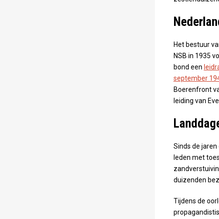
Nederlan
Het bestuur v
NSB in 1935 vo
bond een
leid
september 19
Boerenfront v
leiding van Ev
Landdage
Sinds de jaren
leden met toe
zandverstuivin
duizenden bezo
Tijdens de oor
propagandistis