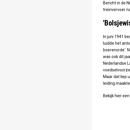
Bericht in de N
treinvervoer n
'Bolsjew
In juni 1941 b
luidde het ant
boerenorde'. N
was ook dit jaa
Nederlandse La
voedselvoorzie
Maar dat liep 
leiding maakte
Bekijk hier ee