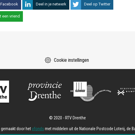
 Facebook
Deel in je netwerk
Deel op Twitter
t een vriend
Cookie instellingen
k gemaakt door het
vfonds
met middelen uit de Nationale Postcode Loterij, de Ba