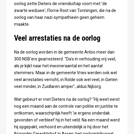
oorlog zette Dieters de vriendschap voort met 'de
zwarte weduwe', Florrie Rost van Tonningen, die na de
oorlog van haar nazi-sympathieën geen geheim
maakte.
Veel arrestaties na de oorlog
Na de oorlog worden in de gemeente Anloo meer dan
300 NSB'ers gearresteerd. "Da's in verhouding vrij veel,
als je kijkt naar het inwoneraantal en het aantal
stemmers. Maar in de gemeente Vries werden ook wel
veel arrestaties verricht, in Rolde ook wel veel, in Gieten
veel minder, in Zuidlaren amper", aldus Nijborg.
Wat gebeurt er met Dieters na de oorlog? "Hij weet eerst
nog een maand aan de controle van politie en justitie te
ontkomen, waarschijnlijk heeft 'ie ergens onderdak
gevonden of verbleef hij in het veld. Na een maand werd
hij opgepakt, verhoord en uiteindelijk is hij door het
Bijzonder Gerechtshof in Assen, het oorlogstribunaal