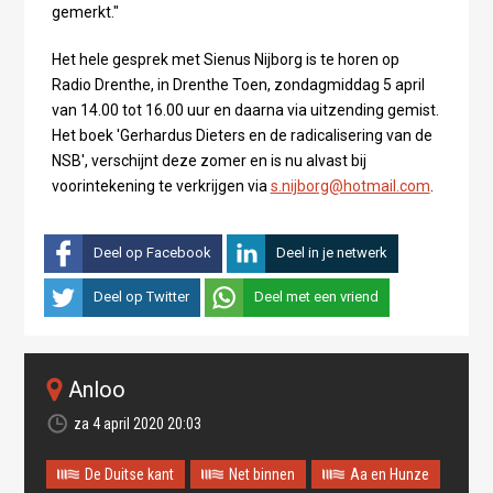
gemerkt."
Het hele gesprek met Sienus Nijborg is te horen op
Radio Drenthe, in Drenthe Toen, zondagmiddag 5 april
van 14.00 tot 16.00 uur en daarna via uitzending gemist.
Het boek 'Gerhardus Dieters en de radicalisering van de
NSB', verschijnt deze zomer en is nu alvast bij
voorintekening te verkrijgen via
s.nijborg@hotmail.com
.
Deel op Facebook
Deel in je netwerk
Deel op Twitter
Deel met een vriend
Anloo
za 4 april 2020 20:03
De Duitse kant
Net binnen
Aa en Hunze