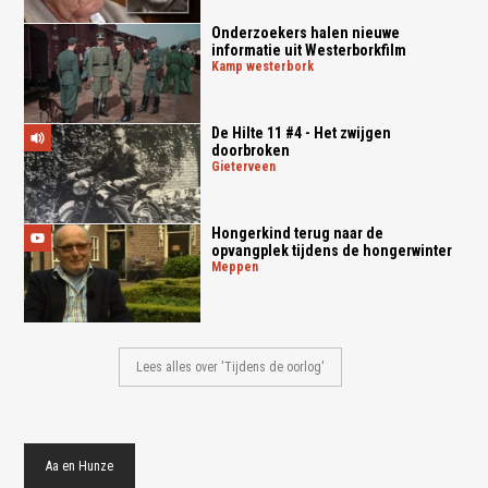
Onderzoekers halen nieuwe
informatie uit Westerborkfilm
kamp westerbork
De Hilte 11 #4 - Het zwijgen
doorbroken
gieterveen
Hongerkind terug naar de
opvangplek tijdens de hongerwinter
meppen
Lees alles over 'Tijdens de oorlog'
Aa en Hunze