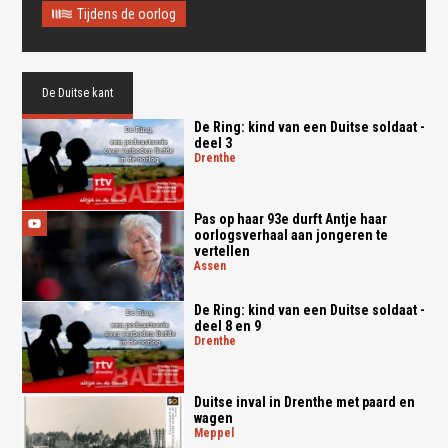
Tijdens de oorlog
De Duitse kant
De Ring: kind van een Duitse soldaat -
deel 3
drenthe
Pas op haar 93e durft Antje haar
oorlogsverhaal aan jongeren te
vertellen
assen
De Ring: kind van een Duitse soldaat -
deel 8 en 9
drenthe
Duitse inval in Drenthe met paard en
wagen
meppel