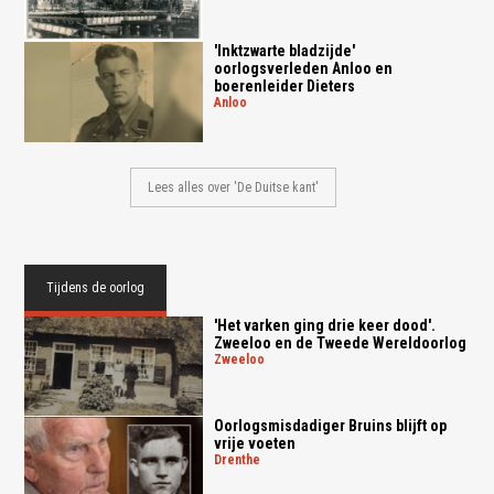
'Inktzwarte bladzijde'
oorlogsverleden Anloo en
boerenleider Dieters
anloo
Lees alles over 'De Duitse kant'
Tijdens de oorlog
'Het varken ging drie keer dood'.
Zweeloo en de Tweede Wereldoorlog
zweeloo
Oorlogsmisdadiger Bruins blijft op
vrije voeten
drenthe