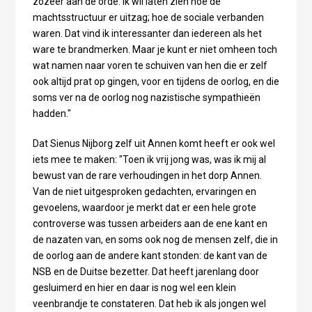
zozeer aan de orde. Ik wil laten zien hoe de
machtsstructuur er uitzag; hoe de sociale verbanden
waren. Dat vind ik interessanter dan iedereen als het
ware te brandmerken. Maar je kunt er niet omheen toch
wat namen naar voren te schuiven van hen die er zelf
ook altijd prat op gingen, voor en tijdens de oorlog, en die
soms ver na de oorlog nog nazistische sympathieën
hadden."
Dat Sienus Nijborg zelf uit Annen komt heeft er ook wel
iets mee te maken: "Toen ik vrij jong was, was ik mij al
bewust van de rare verhoudingen in het dorp Annen.
Van de niet uitgesproken gedachten, ervaringen en
gevoelens, waardoor je merkt dat er een hele grote
controverse was tussen arbeiders aan de ene kant en
de nazaten van, en soms ook nog de mensen zelf, die in
de oorlog aan de andere kant stonden: de kant van de
NSB en de Duitse bezetter. Dat heeft jarenlang door
gesluimerd en hier en daar is nog wel een klein
veenbrandje te constateren. Dat heb ik als jongen wel