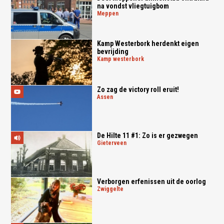
na vondst vliegtuigbom
meppen
Kamp Westerbork herdenkt eigen
bevrijding
kamp westerbork
Zo zag de victory roll eruit!
assen
De Hilte 11 #1: Zo is er gezwegen
gieterveen
Verborgen erfenissen uit de oorlog
zwiggelte