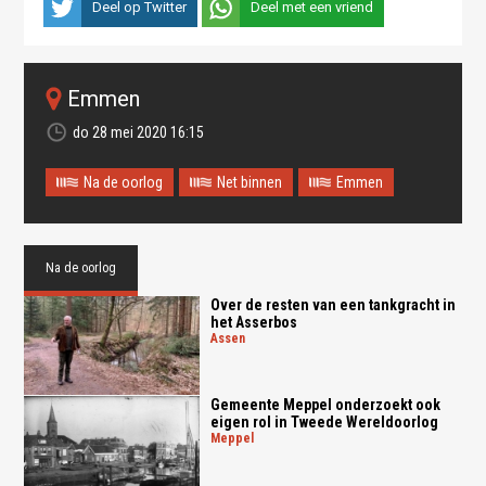
Deel op Twitter
Deel met een vriend
Emmen
do 28 mei 2020 16:15
Na de oorlog
Net binnen
Emmen
Na de oorlog
Over de resten van een tankgracht in
het Asserbos
assen
Gemeente Meppel onderzoekt ook
eigen rol in Tweede Wereldoorlog
meppel