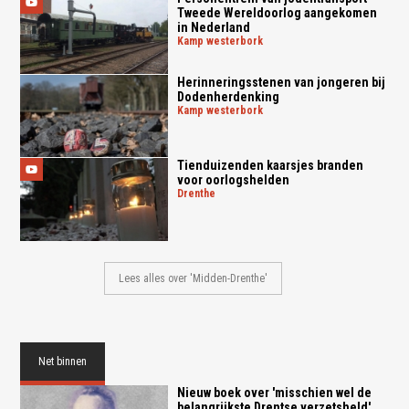
Tweede Wereldoorlog aangekomen
in Nederland
kamp westerbork
Herinneringsstenen van jongeren bij
Dodenherdenking
kamp westerbork
Tienduizenden kaarsjes branden
voor oorlogshelden
drenthe
Lees alles over 'Midden-Drenthe'
Net binnen
Nieuw boek over 'misschien wel de
belangrijkste Drentse verzetsheld'