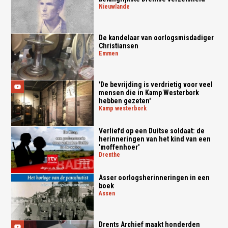
nieuwlande
De kandelaar van oorlogsmisdadiger
Christiansen
emmen
'De bevrijding is verdrietig voor veel
mensen die in Kamp Westerbork
hebben gezeten'
kamp westerbork
Verliefd op een Duitse soldaat: de
herinneringen van het kind van een
'moffenhoer'
drenthe
Asser oorlogsherinneringen in een
boek
assen
Drents Archief maakt honderden