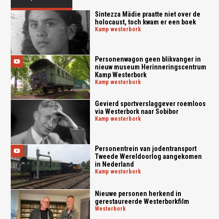
Sintezza Mädie praatte niet over de
holocaust, toch kwam er een boek
kamp westerbork
Personenwagon geen blikvanger in
nieuw museum Herinneringscentrum
Kamp Westerbork
kamp westerbork
Gevierd sportverslaggever roemloos
via Westerbork naar Sobibor
kamp westerbork
Personentrein van jodentransport
Tweede Wereldoorlog aangekomen
in Nederland
kamp westerbork
Nieuwe personen herkend in
gerestaureerde Westerborkfilm
westerbork