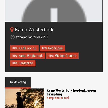
Kamp Westerbork
vr 24 januari 2020 20:30
Na de oorlog
Net binnen
Kamp Westerbork
Midden-Drenthe
Herdenken
Oops! Something went
wrong.
Na de oorlog
This page didn't load Google Maps correctly. See the
JavaScript console for technical details.
Kamp Westerbork herdenkt eigen
bevrijding
kamp westerbork