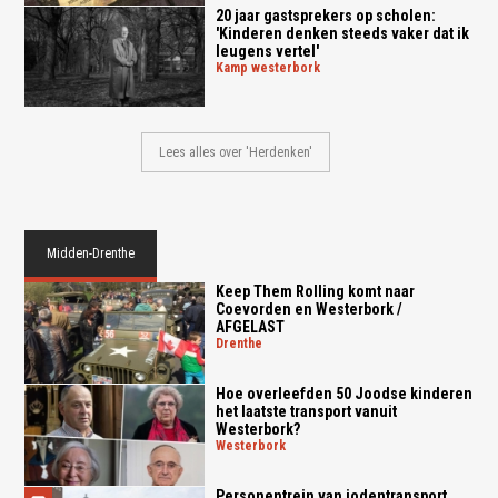
20 jaar gastsprekers op scholen:
'Kinderen denken steeds vaker dat ik
leugens vertel'
kamp westerbork
Lees alles over 'Herdenken'
Midden-Drenthe
Keep Them Rolling komt naar
Coevorden en Westerbork /
AFGELAST
drenthe
Hoe overleefden 50 Joodse kinderen
het laatste transport vanuit
Westerbork?
westerbork
Personentrein van jodentransport