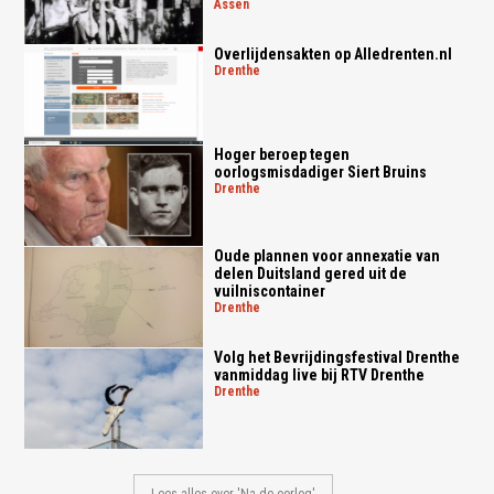
assen
Overlijdensakten op Alledrenten.nl
drenthe
Hoger beroep tegen
oorlogsmisdadiger Siert Bruins
drenthe
Oude plannen voor annexatie van
delen Duitsland gered uit de
vuilniscontainer
drenthe
Volg het Bevrijdingsfestival Drenthe
vanmiddag live bij RTV Drenthe
drenthe
Lees alles over 'Na de oorlog'