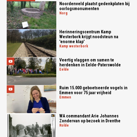
Noordenveld plaatst gedenkplaten bij
oorlogsmonumenten
norg
Herinneringscentrum Kamp
Westerbork krijgt noodsteun na
'enorme klap'
kamp westerbork
Veertig vlaggen om samen te
herdenken in Eelde-Paterswolde
eelde
Ruim 15.000 geboetseerde vogels in
Emmen voor 75 jaar vrijheid
emmen
WA commandant Arie Johannes
Zondervan op bezoek in Drenthe
rolde