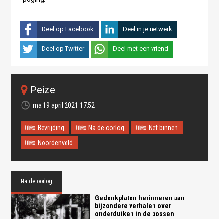
Deel op Facebook
Deel in je netwerk
Deel op Twitter
Deel met een vriend
Peize
ma 19 april 2021 17:52
Bevrijding
Na de oorlog
Net binnen
Noordenveld
Na de oorlog
Gedenkplaten herinneren aan
bijzondere verhalen over
onderduiken in de bossen