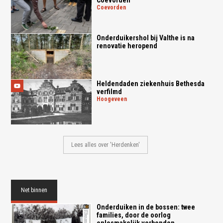
Coevorden
coevorden
Onderduikershol bij Valthe is na
renovatie heropend
Heldendaden ziekenhuis Bethesda
verfilmd
hoogeveen
Lees alles over 'Herdenken'
Net binnen
Onderduiken in de bossen: twee
families, door de oorlog