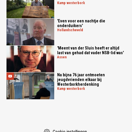
kamp westerbork
'Even voor een nachtje die
onderduikers'
hollandscheveld
'Meent van der Sluis heeft er altijd
last van gehad dat vader NSB-lid was'
assen
Na bijna 76 jaar ontmoeten
jeugdvrienden elkaar bij
Westerborkherdenking
kamp westerbork
Cookie instellingen