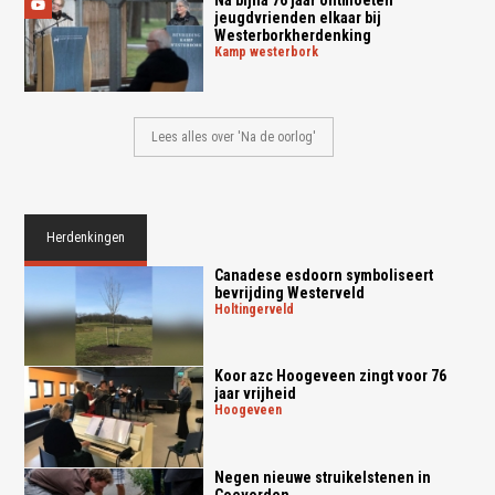
jeugdvrienden elkaar bij
Westerborkherdenking
kamp westerbork
Lees alles over 'Na de oorlog'
Herdenkingen
Canadese esdoorn symboliseert
bevrijding Westerveld
holtingerveld
Koor azc Hoogeveen zingt voor 76
jaar vrijheid
hoogeveen
Negen nieuwe struikelstenen in