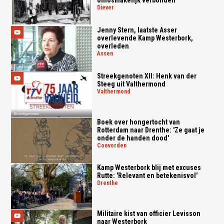
onlosmakelijk verbonden
diever
Jenny Stern, laatste Asser
overlevende Kamp Westerbork,
overleden
assen
Streekgenoten XII: Henk van der
Steeg uit Valthermond
valthermond
Boek over hongertocht van
Rotterdam naar Drenthe: 'Ze gaat je
onder de handen dood'
coevorden
Kamp Westerbork blij met excuses
Rutte: 'Relevant en betekenisvol'
drenthe
Militaire kist van officier Levisson
naar Westerbork