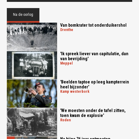
Na de oorlog
Van bomkrater tot onderduikershol
drenthe
'Ik spreek liever van capitulatie, dan
van bevrijding'
meppel
'Beelden taptoe op leeg kampterrein
heel bijzonder'
kamp westerbork
'We moesten onder de tafel zitten,
toen kwam de explosie'
roden
Na bijna 76 jaar ontmoeten