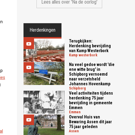
Lees alles over 'Na de oorlog'
an
Herdenkingen
Terugkijken:
Herdenking bevrijding
van Kamp Westerbork
kamp westerbork
Na veel gedoe wordt 'die
ene witte brug' in
mp
Schipborg vernoemd
ies
naar verzetsheld
Johannes Hovenkamp
g
schipborg
Veel activiteiten tijdens
herdenking 75 jaar
bevrijding in gemeente
Emmen
emmen
Overval Huis van
Bewaring Assen dit jaar
75 jaar geleden
al
assen