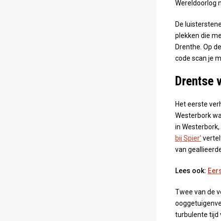
Wereldoorlog n
De luistersten
plekken die me
Drenthe. Op de
code scan je m
Drentse 
Het eerste ver
Westerbork waa
in Westerbork,
bij Spier'
vertel
van geallieerd
Lees ook:
Eers
Twee van de ve
ooggetuigenve
turbulente tij