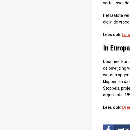
vertelt over de
Het laatste ve
die in de vroe
Lees ook:
Luis
In Europa
Door heel Euro
de bevrijding v
worden opgenom
kloppen en daa
Stoppels, proj
organisatie 18
Lees ook:
Dren
Deel op