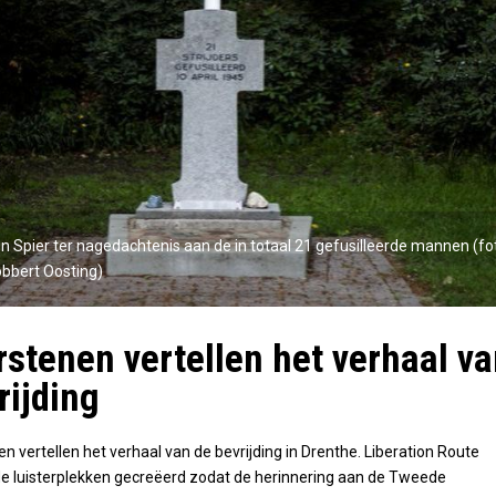
 Spier ter nagedachtenis aan de in totaal 21 gefusilleerde mannen (fo
bbert Oosting)
rstenen vertellen het verhaal v
rijding
nen vertellen het verhaal van de bevrijding in Drenthe. Liberation Route
e luisterplekken gecreëerd zodat de herinnering aan de Tweede