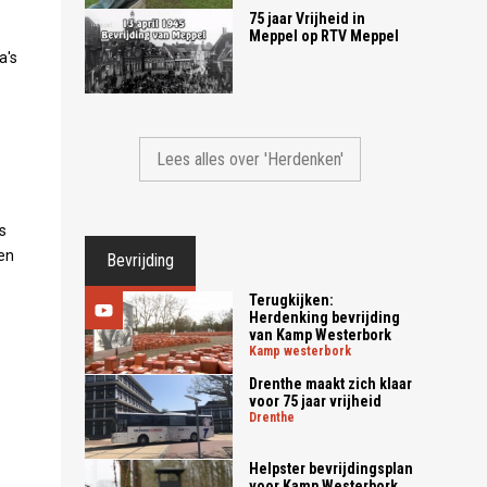
75 jaar Vrijheid in
Meppel op RTV Meppel
a's
Lees alles over 'Herdenken'
s
len
Bevrijding
Terugkijken:
Herdenking bevrijding
van Kamp Westerbork
kamp westerbork
Drenthe maakt zich klaar
voor 75 jaar vrijheid
drenthe
Helpster bevrijdingsplan
voor Kamp Westerbork