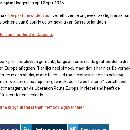
 strijd in Hooghalen op 12 april 1945.
rhaal
'De pastorie onder vuur'
vertelt over de ongeveer zestig Franse par
ge ochtend van 8 april in de omgeving van Gasselte landden.
tersteen onthuld in Gasselte
pa zijn luisterplekken gemaakt, langs de route die de geallieerden tijden
an Europa aflegden. "Het lijkt heel simpel, maar dat is het niet. De verha
en in een studio, in drie talen. Het moet historisch gezien ook nog
rom worden de hoorspelen gecheckt door twee historici", vertelt Joël
ectmanager van de Liberation Route Europe. In Nederland heeft de
9 luisterstenen geplaatst.
the krijgt luisterstenen met oorlogsverhalen
 Facebook
Deel in je netwerk
Deel op Twitter