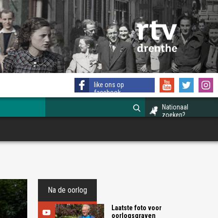
like ons op
facebook
Nationaal
zoeken?
Na de oorlog
Laatste foto voor
oorlogsgraven