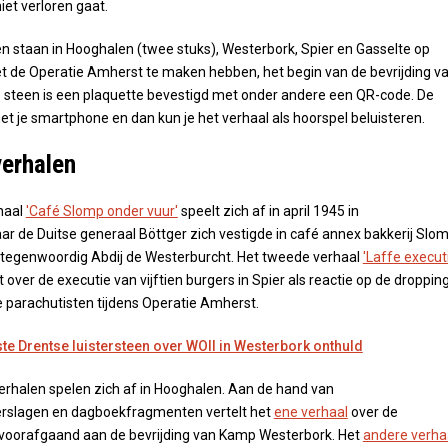
iet verloren gaat.
en staan in Hooghalen (twee stuks), Westerbork, Spier en Gasselte op
t de Operatie Amherst te maken hebben, het begin van de bevrijding v
 steen is een plaquette bevestigd met onder andere een QR-code. De
et je smartphone en dan kun je het verhaal als hoorspel beluisteren.
verhalen
haal
'Café Slomp onder vuur'
speelt zich af in april 1945 in
r de Duitse generaal Böttger zich vestigde in café annex bakkerij Slo
 tegenwoordig Abdij de Westerburcht. Het tweede verhaal
'Laffe execut
t over de executie van vijftien burgers in Spier als reactie op de droppin
e parachutisten tijdens Operatie Amherst.
te Drentse luistersteen over WOII in Westerbork onthuld
rhalen spelen zich af in Hooghalen. Aan de hand van
rslagen en dagboekfragmenten vertelt het
ene verhaal
over de
d voorafgaand aan de bevrijding van Kamp Westerbork. Het
andere verha