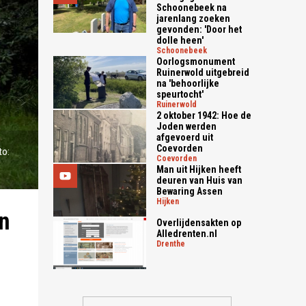
Schoonebeek na
jarenlang zoeken
gevonden: 'Door het
dolle heen'
schoonebeek
Oorlogsmonument
Ruinerwold uitgebreid
na 'behoorlijke
speurtocht'
ruinerwold
2 oktober 1942: Hoe de
Joden werden
afgevoerd uit
Coevorden
to:
coevorden
Man uit Hijken heeft
deuren van Huis van
Bewaring Assen
hijken
an
Overlijdensakten op
Alledrenten.nl
drenthe