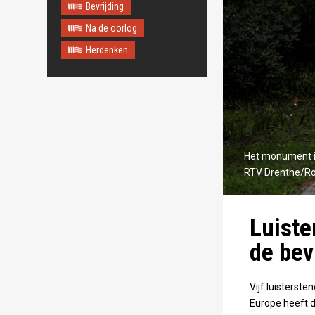
Bevrijding
Na de oorlog
Herdenken
Het monument in
RTV Drenthe/Ro
Luiste
de bev
Vijf luisterste
Europe heeft d