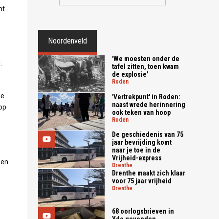
ht
Noordenveld
'We moesten onder de
.
tafel zitten, toen kwam
de explosie'
roden
de
'Vertrekpunt' in Roden:
naast wrede herinnering
 op
ook teken van hoop
roden
De geschiedenis van 75
jaar bevrijding komt
naar je toe in de
Vrijheid-express
 en
drenthe
Drenthe maakt zich klaar
voor 75 jaar vrijheid
drenthe
68 oorlogsbrieven in
Yde gevonden