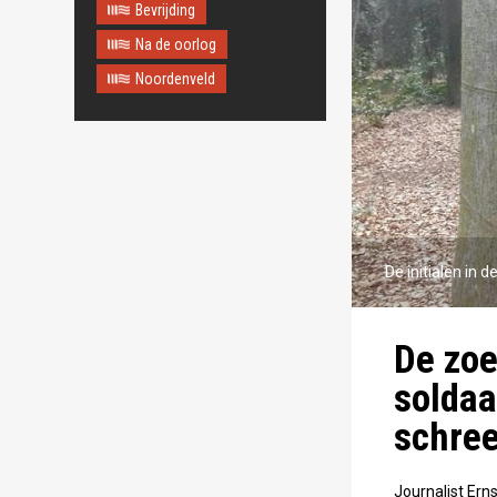
Bevrijding
Na de oorlog
Noordenveld
De initialen in
De zoe
soldaa
schree
Journalist Ern