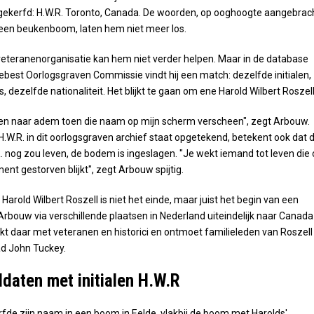
 gekerfd: H.W.R. Toronto, Canada. De woorden, op ooghoogte aangebrac
 een beukenboom, laten hem niet meer los.
eteranenorganisatie kan hem niet verder helpen. Maar in de database
est Oorlogsgraven Commissie vindt hij een match: dezelfde initialen,
, dezelfde nationaliteit. Het blijkt te gaan om ene Harold Wilbert Roszell
pen naar adem toen die naam op mijn scherm verscheen", zegt Arbouw.
 H.W.R. in dit oorlogsgraven archief staat opgetekend, betekent ook dat 
. nog zou leven, de bodem is ingeslagen. "Je wekt iemand tot leven die
nt gestorven blijkt", zegt Arbouw spijtig.
Harold Wilbert Roszell is niet het einde, maar juist het begin van een
Arbouw via verschillende plaatsen in Nederland uiteindelijk naar Canada
eekt daar met veteranen en historici en ontmoet familieleden van Roszell
d John Tuckey.
daten met initialen H.W.R
fde zijn naam in een boom in Eelde, vlakbij de boom met Harolds'