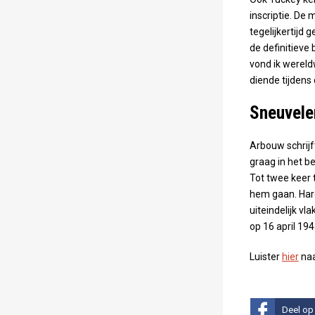
inscriptie. De 
tegelijkertijd
de definitieve 
vond ik wereld
diende tijdens
Sneuvele
Arbouw schrijf
graag in het b
Tot twee keer 
hem gaan. Haro
uiteindelijk vl
op 16 april 1945
Luister
hier
naa
Deel op