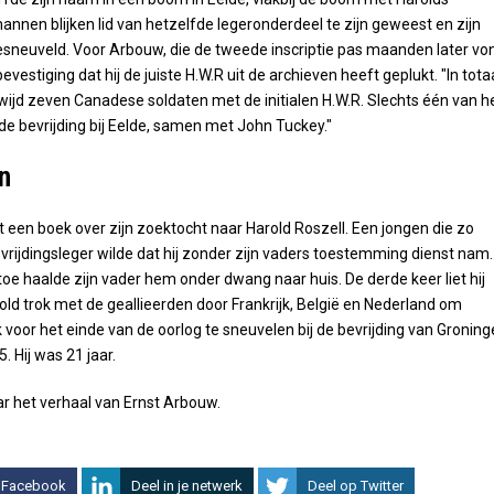
mannen blijken lid van hetzelfde legeronderdeel te zijn geweest en zijn
 gesneuveld. Voor Arbouw, die de tweede inscriptie pas maanden later vo
bevestiging dat hij de juiste H.W.R uit de archieven heeft geplukt. "In tota
wijd zeven Canadese soldaten met de initialen H.W.R. Slechts één van h
 de bevrijding bij Eelde, samen met John Tuckey."
n
t een boek over zijn zoektocht naar Harold Roszell. Een jongen die zo
evrijdingsleger wilde dat hij zonder zijn vaders toestemming dienst nam.
toe haalde zijn vader hem onder dwang naar huis. De derde keer liet hij
ld trok met de geallieerden door Frankrijk, België en Nederland om
ak voor het einde van de oorlog te sneuvelen bij de bevrijding van Gronin
. Hij was 21 jaar.
r het verhaal van Ernst Arbouw.
 Facebook
Deel in je netwerk
Deel op Twitter