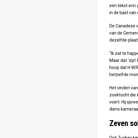
een tekst erin
in de bast van
De Canadese v
van de Gemeneb
dezelfde plaats
"Ik zat te hap
Maar dat 'zijn'
hoop dat H.W.R
hetzelfde mome
Het vinden van 
zoektocht die 
voert. Hij spr
diens kameraa
Zeven sol
Ook Tuckey ker