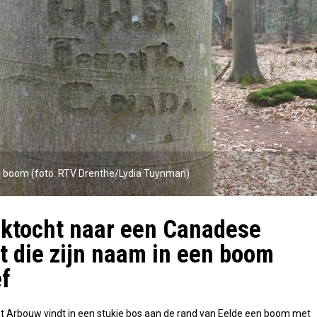
 de boom (foto: RTV Drenthe/Lydia Tuynman)
ktocht naar een Canadese
t die zijn naam in een boom
f
st Arbouw vindt in een stukje bos aan de rand van Eelde een boom met