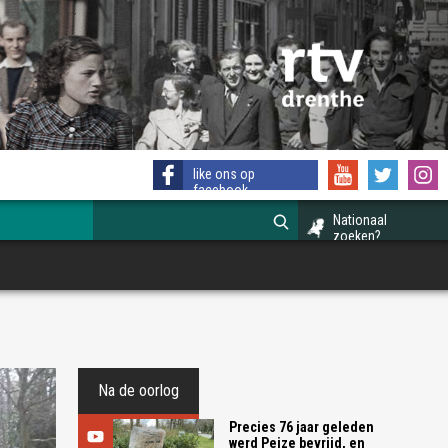
like ons op
facebook
Nationaal
zoeken?
Na de oorlog
Precies 76 jaar geleden
werd Peize bevrijd, en