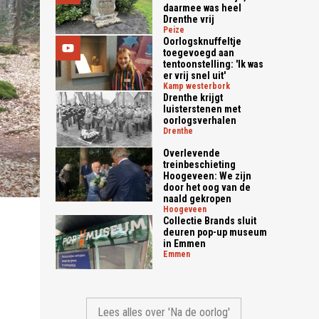
daarmee was heel
Drenthe vrij
peize
Oorlogsknuffeltje
toegevoegd aan
tentoonstelling: 'Ik was
er vrij snel uit'
kamp westerbork
Drenthe krijgt
luisterstenen met
oorlogsverhalen
drenthe
Overlevende
treinbeschieting
Hoogeveen: We zijn
door het oog van de
naald gekropen
hoogeveen
Collectie Brands sluit
deuren pop-up museum
in Emmen
emmen
Lees alles over 'Na de oorlog'