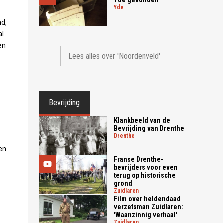
yde
nd,
al
en
Lees alles over 'Noordenveld'
Bevrijding
Klankbeeld van de
Bevrijding van Drenthe
drenthe
gen
Franse Drenthe-
bevrijders voor even
terug op historische
grond
zuidlaren
Film over heldendaad
verzetsman Zuidlaren:
'Waanzinnig verhaal'
zuidlaren