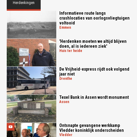
Herdenkingen
Informatieve route langs
crashlocaties van oorlogsvliegtuigen
voltooid
emmen
'Herdenken moeten we altijd blijven
doen, al is iedereen ziek'
huis ter heide
De Vrijheid-express rijdt ook volgend
jaar niet
drenthe
Texel Bank in Assen wordt monument
assen
Ontsnapte gevangene werkkamp
Vledder koninklijk onderscheiden
vledder