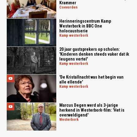
Krammer
coevorden
Herinneringscentrum Kamp
Westerbork in BBC One
holocaustserie
kamp westerbork
20 jaar gastsprekers op scholen:
'Kinderen denken steeds vaker dat ik
leugens vertel'
kamp westerbork
'De Kristallnacht was het begin van
alle ellende'
kamp westerbork
Marcus Degen werd als 3-jarige
herkend in Westerbork-film: 'Het is
overweldigend'
westerbork