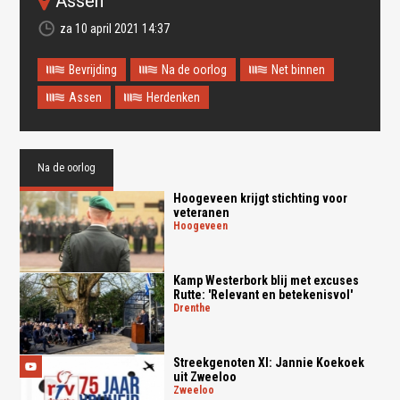
Assen
za 10 april 2021 14:37
Bevrijding
Na de oorlog
Net binnen
Assen
Herdenken
Na de oorlog
Hoogeveen krijgt stichting voor
veteranen
hoogeveen
Kamp Westerbork blij met excuses
Rutte: 'Relevant en betekenisvol'
drenthe
Streekgenoten XI: Jannie Koekoek
uit Zweeloo
zweeloo