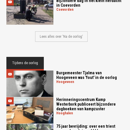
Bijzondere dag in het klein herdacht
in Coevorden
coevorden
Lees alles over 'Na de oorlog'
Tijdens de oorlog
Burgemeester Tjalma van
Hoogeveen was 'fout' in de oorlog
hoogeveen
Herinneringscentrum Kamp
Westerbork publiceert bijzondere
dagboeken van kampzuster
hooghalen
75 jaar bevrijding: over een triest