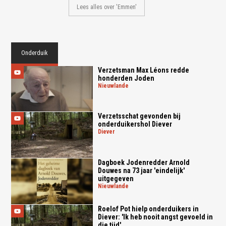
Lees alles over 'Emmen'
Onderduik
Verzetsman Max Léons redde
honderden Joden
nieuwlande
Verzetsschat gevonden bij
onderduikershol Diever
diever
Dagboek Jodenredder Arnold
Douwes na 73 jaar 'eindelijk'
uitgegeven
nieuwlande
Roelof Pot hielp onderduikers in
Diever: 'Ik heb nooit angst gevoeld in
die tijd'