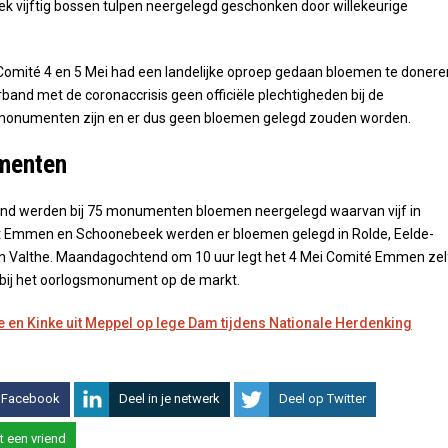
 vijftig bossen tulpen neergelegd geschonken door willekeurige
Comité 4 en 5 Mei had een landelijke oproep gedaan bloemen te donere
rband met de coronaccrisis geen officiële plechtigheden bij de
 monumenten zijn en er dus geen bloemen gelegd zouden worden.
menten
land werden bij 75 monumenten bloemen neergelegd waarvan vijf in
t Emmen en Schoonebeek werden er bloemen gelegd in Rolde, Eelde-
n Valthe. Maandagochtend om 10 uur legt het 4 Mei Comité Emmen zel
 bij het oorlogsmonument op de markt.
 en Kinke uit Meppel op lege Dam tijdens Nationale Herdenking
 Facebook
Deel in je netwerk
Deel op Twitter
t een vriend