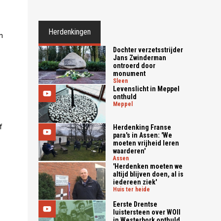
Herdenkingen
n
Dochter verzetsstrijder
Jans Zwinderman
ontroerd door
monument
sleen
Levenslicht in Meppel
onthuld
meppel
f
Herdenking Franse
para's in Assen: 'We
moeten vrijheid leren
waarderen'
assen
'Herdenken moeten we
altijd blijven doen, al is
iedereen ziek'
huis ter heide
Eerste Drentse
luistersteen over WOII
in Westerbork onthuld