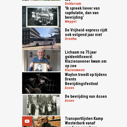
doldersum
'Ik spreek liever van
capitulatie, dan van
bevrijding'
meppel
De Vrijheid-express rijdt
ook volgend jaar niet
drenthe
Lichaam na 75 jaar
geïdentificeerd:
Klazienavener kwam om
op zee
klazienaveen
Waylon treedt op tijdens
Drents
Bevrijdingsfestival
assen
De bevrijding van Assen
assen
Transportlijsten Kamp
Westerbork vanaf