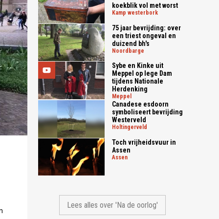
koekblik vol met worst
kamp westerbork
75 jaar bevrijding: over
een triest ongeval en
duizend bh's
noordbarge
Sybe en Kinke uit
Meppel op lege Dam
tijdens Nationale
Herdenking
meppel
Canadese esdoorn
symboliseert bevrijding
Westerveld
holtingerveld
Toch vrijheidsvuur in
Assen
assen
Lees alles over 'Na de oorlog'
n