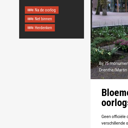
Na de oorlog
Net binnen
Herdenken
Bij 75 monumen
Drenthe/Martin 
Bloeme
oorlo
Geen officiël
verschillende