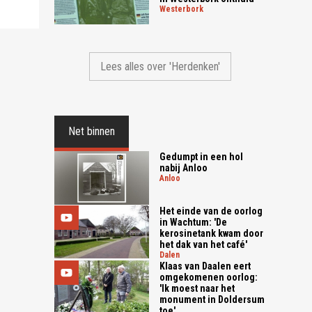
westerbork
Lees alles over 'Herdenken'
Net binnen
Gedumpt in een hol
nabij Anloo
anloo
Het einde van de oorlog
in Wachtum: 'De
kerosinetank kwam door
het dak van het café'
dalen
Klaas van Daalen eert
omgekomenen oorlog:
'Ik moest naar het
monument in Doldersum
toe'