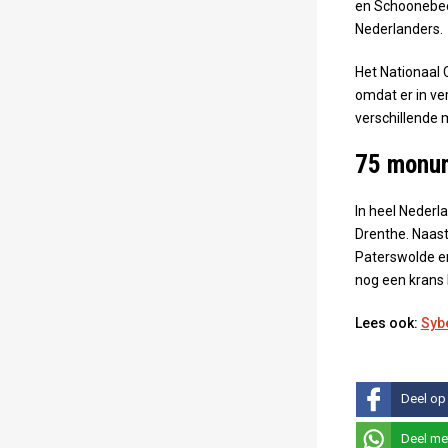
en Schoonebeek
Nederlanders.
Het Nationaal 
omdat er in ve
verschillende
75 monu
In heel Neder
Drenthe. Naas
Paterswolde e
nog een krans
Lees ook:
Sybe
Deel op
Deel me