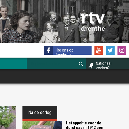
like ons op
facebook
Nationaal
zoeken?
Na de oorlog
Het appeltje voor de
dorst was in 1942 een