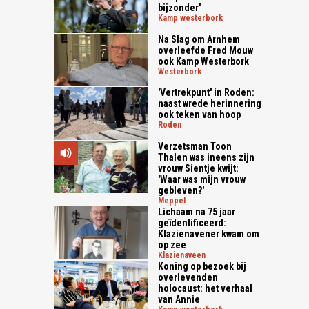
bijzonder'
kamp westerbork
Na Slag om Arnhem
overleefde Fred Mouw
ook Kamp Westerbork
westerbork
'Vertrekpunt' in Roden:
naast wrede herinnering
ook teken van hoop
roden
Verzetsman Toon
Thalen was ineens zijn
vrouw Sientje kwijt:
'Waar was mijn vrouw
gebleven?'
meppel
Lichaam na 75 jaar
geïdentificeerd:
Klazienavener kwam om
op zee
klazienaveen
Koning op bezoek bij
overlevenden
holocaust: het verhaal
van Annie