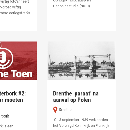
Oorlogs-, Holocaust- en
ijftig foto's' heeft
Genocidestudie (NIOD).
kgroep vijftig
entse oorlogsfoto's
terbork #2:
Drenthe 'paraat' na
ar moeten
aanval op Polen
Drenthe
rbork
Op 3 september 1939 verklaarden
het Verenigd Koninkrijk en Frankrijk
k is een