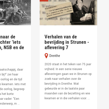
 naar de
Verhalen van de
chter 'iets
bevrijding in Strunen -
n, NSB en de
aflevering 7
Drenthe
2020 staat in het teken van 75 jaar
vrijheid. In een serie nieuwe
aatschappij, daar
afleveringen gaan we in Strunen op
 bij?' zei haar
zoek naar verhalen over de
oorlog en de tijd
bevrijding in Drenthe. Wat
ke kwamen. Iets met
gebeurde er in de laatste paar
de oorlog, begreep
maanden van de bezetting en wie
a het korte
kwamen er in die verhalen voor. ...
ar vader: "Een
nderwerp, m ...