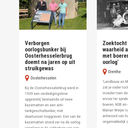
Verborgen
Zoektocht
oorlogsbunker bij
waarheid a
Oosterhesselerbrug
met boere
doemt na jaren op uit
oorlog'
struikgewas
Drenthe
Oosterhesselen
'Landbouw en M
zat je vader toch
Bij de Oosterhesselerbrug werd in
moeder toen de 
1939 een verdedigingslinie
ervoor ter spra
opgesteld, bestaande uit twee
boeren, NSB en 
kazematten en een anti-
Marian Weijer n
tankgeschutbunker, met
antwoord van ha
daartussen loopgraven. Een van de
ongemakkelijk o
kazematten stond ver na de oorlog
jarenlang in de achtertuin van een