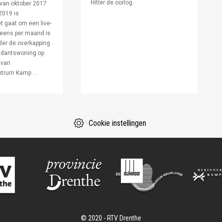
Hitler de oorlog.
van oktober 2017
 2019 is
t gaat om een live-
eens per maand is
er de overkapping
dantswoning op
 van
trum Kamp ...
Cookie instellingen