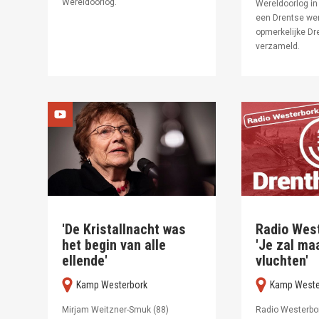
Wereldoorlog.
Wereldoorlog in v
een Drentse wer
opmerkelijke Dr
verzameld.
'De Kristallnacht was
Radio Wes
het begin van alle
'Je zal ma
ellende'
vluchten'
Kamp Westerbork
Kamp Weste
Mirjam Weitzner-Smuk (88)
Radio Westerbor