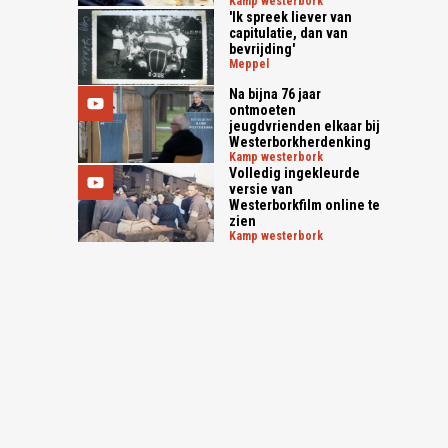
kamp westerbork
'Ik spreek liever van
capitulatie, dan van
bevrijding'
meppel
Na bijna 76 jaar
ontmoeten
jeugdvrienden elkaar bij
Westerborkherdenking
kamp westerbork
Volledig ingekleurde
versie van
Westerborkfilm online te
zien
kamp westerbork