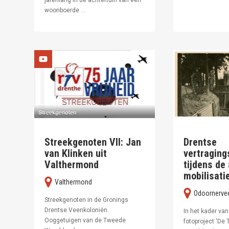
woonboerde ...
Streekgenoten VII: Jan
Drentse
van Klinken uit
vertraging
Valthermond
tijdens de
mobilisati
Valthermond
Odoornerve
Streekgenoten in de Gronings
Drentse Veenkoloniën.
In het kader va
Ooggetuigen van de Tweede
fotoproject 'De