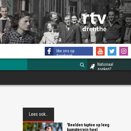
like ons op
facebook
Nationaal
zoeken?
Lees ook...
'Beelden taptoe op leeg
kampterrein heel