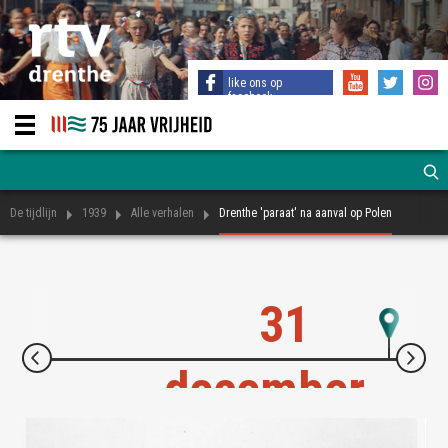
like ons op
facebook
De tijdlijn
1939
Alle verhalen
Drenthe 'paraat' na aanval op Polen
31
27 
Alge
december