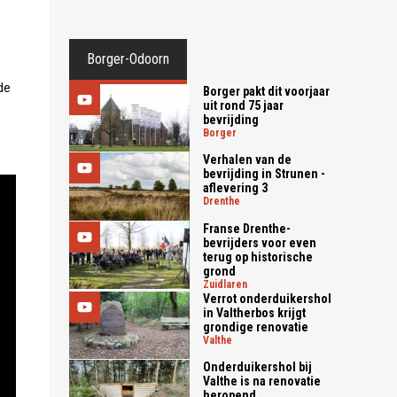
Borger-Odoorn
de
Borger pakt dit voorjaar
uit rond 75 jaar
bevrijding
borger
Verhalen van de
bevrijding in Strunen -
aflevering 3
drenthe
Franse Drenthe-
bevrijders voor even
terug op historische
grond
zuidlaren
Verrot onderduikershol
in Valtherbos krijgt
grondige renovatie
valthe
Onderduikershol bij
Valthe is na renovatie
heropend