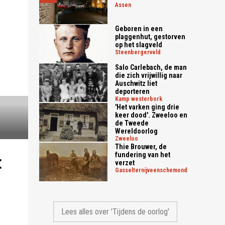
assen
Geboren in een
plaggenhut, gestorven
op het slagveld
steenbergerveld
Salo Carlebach, de man
die zich vrijwillig naar
Auschwitz liet
deporteren
kamp westerbork
'Het varken ging drie
keer dood'. Zweeloo en
de Tweede
Wereldoorlog
zweeloo
Thie Brouwer, de
fundering van het
t
verzet
gasselternijveenschemond
Lees alles over 'Tijdens de oorlog'