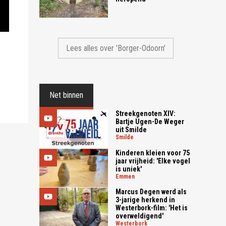
Lees alles over 'Borger-Odoorn'
Net binnen
Streekgenoten XIV:
Bartje Ugen-De Weger
uit Smilde
smilde
Kinderen kleien voor 75
jaar vrijheid: 'Elke vogel
is uniek'
emmen
Marcus Degen werd als
3-jarige herkend in
Westerbork-film: 'Het is
overweldigend'
westerbork