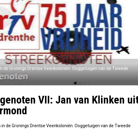
in de Gronings Drentse Veenkoloniën. Ooggetuigen van de Tweede
genoten VII: Jan van Klinken ui
ermond
 in de Gronings Drentse Veenkoloniën. Ooggetuigen van de Tweede