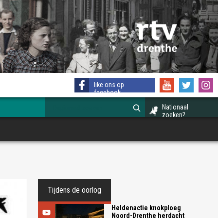
like ons op
facebook
Nationaal
zoeken?
Tijdens de oorlog
Heldenactie knokploeg
Noord-Drenthe herdacht