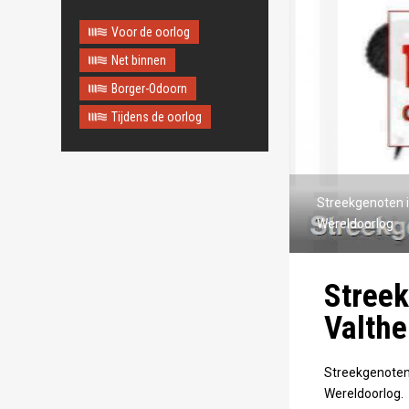
Voor de oorlog
Net binnen
Borger-Odoorn
Tijdens de oorlog
Streekgenoten 
Wereldoorlog
Streek
Valth
Streekgenoten
Wereldoorlog.