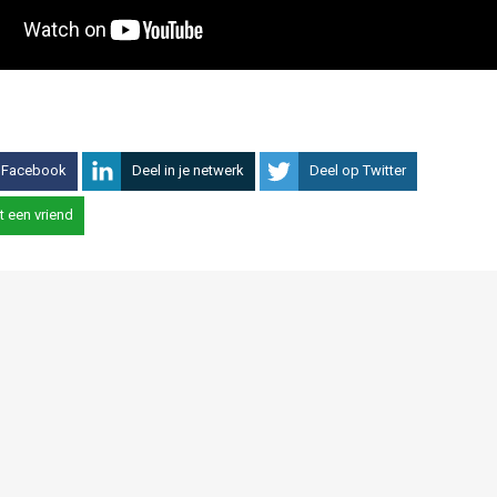
 Facebook
Deel in je netwerk
Deel op Twitter
t een vriend