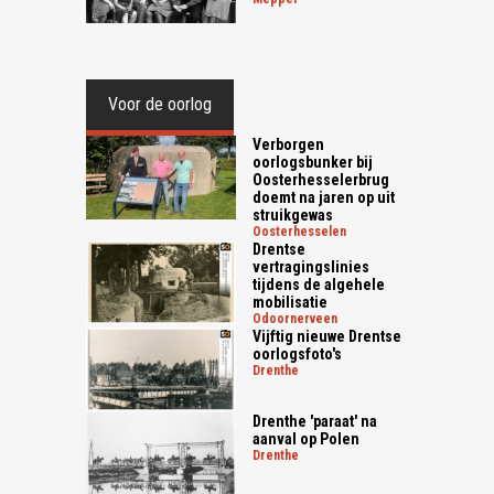
Voor de oorlog
Verborgen
oorlogsbunker bij
Oosterhesselerbrug
doemt na jaren op uit
struikgewas
oosterhesselen
Drentse
vertragingslinies
tijdens de algehele
mobilisatie
odoornerveen
Vijftig nieuwe Drentse
oorlogsfoto's
drenthe
Drenthe 'paraat' na
aanval op Polen
drenthe