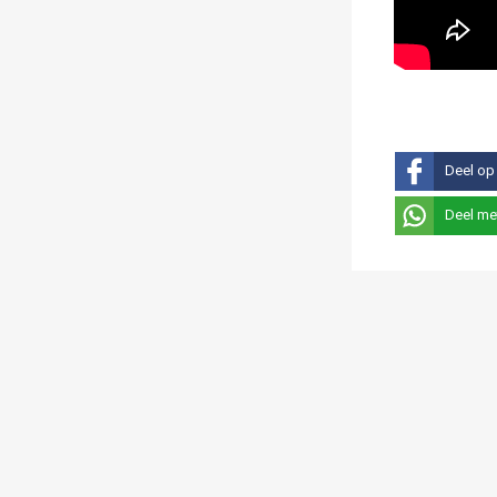
Deel op
Deel me