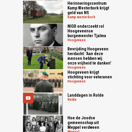
Herinneringscentrum
Kamp Westerbork krijgt
geld van NS
kamp westerbork
NIOD onderzoekt rol
Hoogeveense
burgemeester Tjalma
hoogeveen
Bevrijding Hoogeveen
herdacht: 'Aan deze
mensen hebben wij
onze vrijheid te danken'
hoogeveen
Hoogeveen krijgt
stichting voor veteranen
hoogeveen
Landdagen in Rolde
rolde
Hoe de Joodse
gemeenschap uit
Meppel verdween
meppel