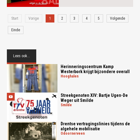
Start
Vorige
1
2
3
4
5
Volgende
Einde
Lees ook...
Herinneringscentrum Kamp
Westerbork krijgt bijzondere overall
hooghalen
Streekgenoten XIV: Bartje Ugen-De
Weger uit Smilde
smilde
Drentse vertragingslinies tijdens de
algehele mobilisatie
odoornerveen