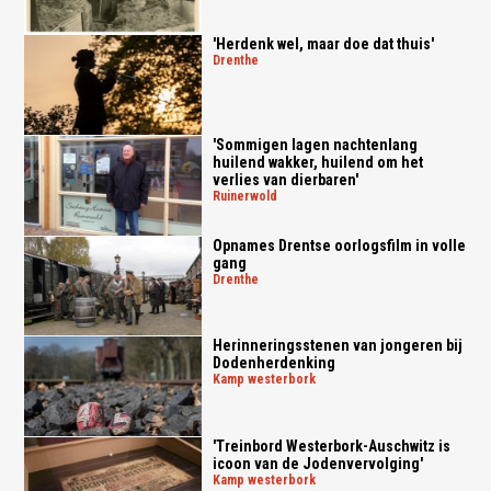
'Herdenk wel, maar doe dat thuis'
drenthe
'Sommigen lagen nachtenlang
huilend wakker, huilend om het
verlies van dierbaren'
ruinerwold
Opnames Drentse oorlogsfilm in volle
gang
drenthe
Herinneringsstenen van jongeren bij
Dodenherdenking
kamp westerbork
'Treinbord Westerbork-Auschwitz is
icoon van de Jodenvervolging'
kamp westerbork