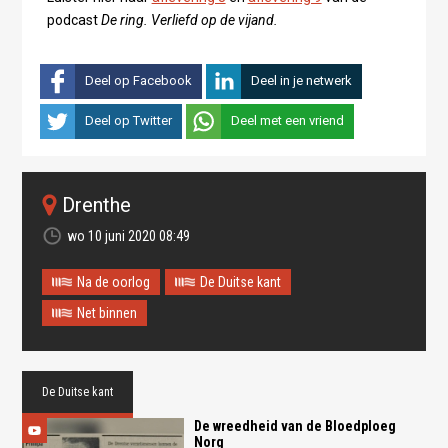
podcast
De ring. Verliefd op de vijand.
Deel op Facebook
Deel in je netwerk
Deel op Twitter
Deel met een vriend
Drenthe
wo 10 juni 2020 08:49
Na de oorlog
De Duitse kant
Net binnen
De Duitse kant
De wreedheid van de Bloedploeg
Norg