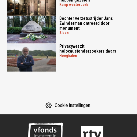
kamp westerbork
Dochter verzetsstrijder Jans
Zwinderman ontroerd door
monument
sleen
Privacywet zit
holocaustonderzoekers dwars
hooghalen
Cookie instellingen