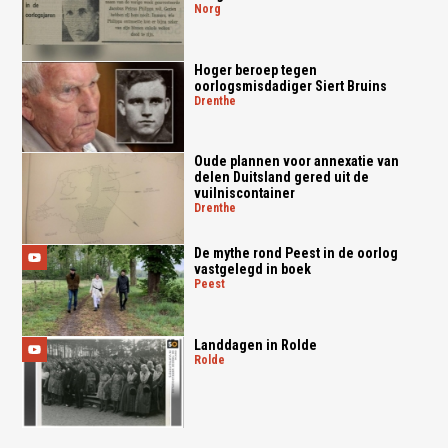
norg
Hoger beroep tegen
oorlogsmisdadiger Siert Bruins
drenthe
Oude plannen voor annexatie van
delen Duitsland gered uit de
vuilniscontainer
drenthe
De mythe rond Peest in de oorlog
vastgelegd in boek
peest
Landdagen in Rolde
rolde