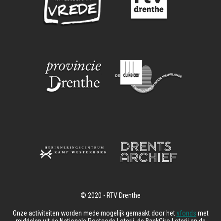
Onze activiteiten worden mede mogelijk gemaakt door het
vfonds
met