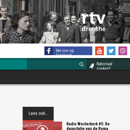
like ons op
facebook
Nationaal
zoeken?
Lees ook...
Radio Westerbork #5: De
deportatie van de Roma