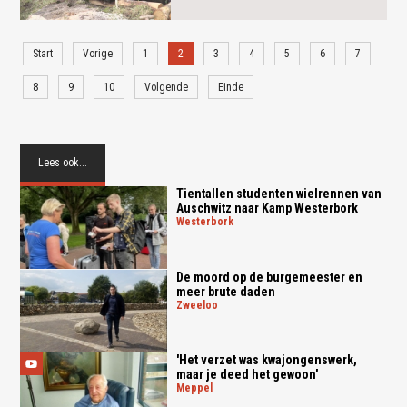
Start
Vorige
1
2
3
4
5
6
7
8
9
10
Volgende
Einde
Lees ook...
Tientallen studenten wielrennen van
Auschwitz naar Kamp Westerbork
westerbork
De moord op de burgemeester en
meer brute daden
zweeloo
'Het verzet was kwajongenswerk,
maar je deed het gewoon'
meppel