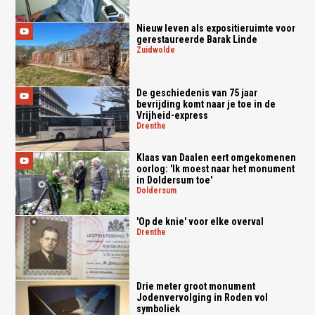
Nieuw leven als expositieruimte voor
gerestaureerde Barak Linde
zuidwolde
De geschiedenis van 75 jaar
bevrijding komt naar je toe in de
Vrijheid-express
drenthe
Klaas van Daalen eert omgekomenen
oorlog: 'Ik moest naar het monument
in Doldersum toe'
doldersum
'Op de knie' voor elke overval
drenthe
Drie meter groot monument
Jodenvervolging in Roden vol
symboliek