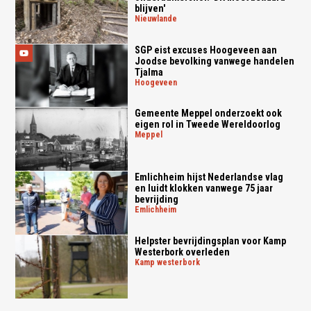
blijven'
nieuwlande
SGP eist excuses Hoogeveen aan
Joodse bevolking vanwege handelen
Tjalma
hoogeveen
Gemeente Meppel onderzoekt ook
eigen rol in Tweede Wereldoorlog
meppel
Emlichheim hijst Nederlandse vlag
en luidt klokken vanwege 75 jaar
bevrijding
emlichheim
Helpster bevrijdingsplan voor Kamp
Westerbork overleden
kamp westerbork