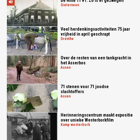
De Hilte 11 #1: Zo is er gezwegen
gieterveen
Veel herdenkingsactiviteiten 75 jaar
vrijheid in april geschrapt
drenthe
Over de resten van een tankgracht in
het Asserbos
assen
71 stenen voor 71 joodse
slachtoffers
assen
Herinneringscentrum maakt expositie
over unieke Westerborkfilm
kamp westerbork