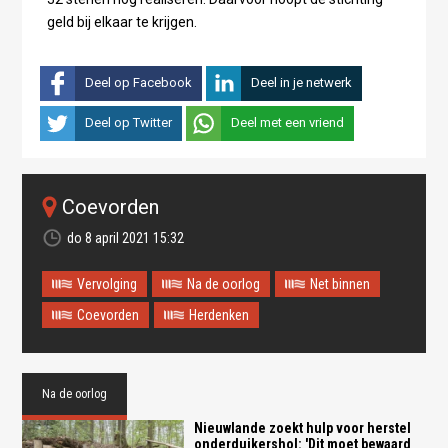
geld bij elkaar te krijgen.
Deel op Facebook
Deel in je netwerk
Deel op Twitter
Deel met een vriend
Coevorden
do 8 april 2021 15:32
Vervolging
Na de oorlog
Net binnen
Coevorden
Herdenken
Na de oorlog
Nieuwlande zoekt hulp voor herstel
onderduikershol: 'Dit moet bewaard