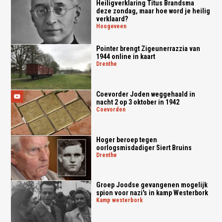
Heiligverklaring Titus Brandsma
deze zondag, maar hoe word je heilig
verklaard?
hoogeveen
Pointer brengt Zigeunerrazzia van
1944 online in kaart
drenthe
Coevorder Joden weggehaald in
nacht 2 op 3 oktober in 1942
coevorden
Hoger beroep tegen
oorlogsmisdadiger Siert Bruins
drenthe
Groep Joodse gevangenen mogelijk
spion voor nazi's in kamp Westerbork
kamp westerbork