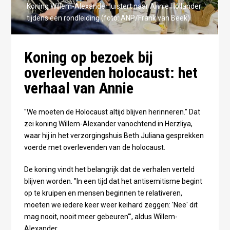
Koning Willem-Alexander luistert naar Annie Hollander
tijdens een rondleiding (foto: ANP/Frank van Beek)
Koning op bezoek bij
overlevenden holocaust: het
verhaal van Annie
"We moeten de Holocaust altijd blijven herinneren." Dat
zei koning Willem-Alexander vanochtend in Herzliya,
waar hij in het verzorgingshuis Beth Juliana gesprekken
voerde met overlevenden van de holocaust.
De koning vindt het belangrijk dat de verhalen verteld
blijven worden. "In een tijd dat het antisemitisme begint
op te kruipen en mensen beginnen te relativeren,
moeten we iedere keer weer keihard zeggen: 'Nee' dit
mag nooit, nooit meer gebeuren'", aldus Willem-
Alexander.