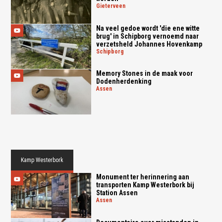
gieterveen
Na veel gedoe wordt 'die ene witte
brug' in Schipborg vernoemd naar
verzetsheld Johannes Hovenkamp
schipborg
Memory Stones in de maak voor
Dodenherdenking
assen
Kamp Westerbork
Monument ter herinnering aan
transporten Kamp Westerbork bij
Station Assen
assen