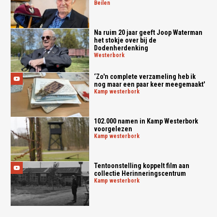
beilen
Na ruim 20 jaar geeft Joop Waterman
het stokje over bij de
Dodenherdenking
westerbork
‘Zo'n complete verzameling heb ik
nog maar een paar keer meegemaakt'
kamp westerbork
102.000 namen in Kamp Westerbork
voorgelezen
kamp westerbork
Tentoonstelling koppelt film aan
collectie Herinneringscentrum
kamp westerbork