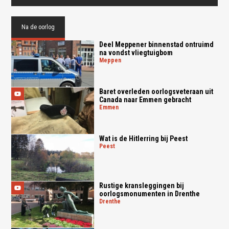
Na de oorlog
Deel Meppener binnenstad ontruimd
na vondst vliegtuigbom
meppen
Baret overleden oorlogsveteraan uit
Canada naar Emmen gebracht
emmen
Wat is de Hitlerring bij Peest
peest
Rustige kransleggingen bij
oorlogsmonumenten in Drenthe
drenthe