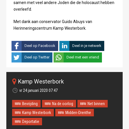
samen met veel andere Joden die de holocaust hebben
overleefd.
Met dank aan conservator Guido Abuys van
Herinneringscentrum Kamp Westerbork.
Deel op Facebook
Deel in je netwerk
Deel op Twitter
Deel met een vriend
Kamp Westerbork
vr 24 januari 2020 07:47
Bevrijding
Na de oorlog
Net binnen
Kamp Westerbork
Midden-Drenthe
Deportatie