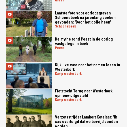
assen
Laatste foto voor oorlogsgraven
Schoonebeek na jarenlang zoeken
gevonden: 'Door het dolle heen'
schoonebeek
De mythe rond Peest in de oorlog
vastgelegd in boek
peest
Kijk live mee naar het namen lezen in
Westerbork
kamp westerbork
Fietstocht Terug naar Westerbork
opnieuw uitgesteld
kamp westerbork
Verzetsstrijder Lambert Ketelaar: 'Ik
was overtuigd dat we bevrijd zouden
worden'