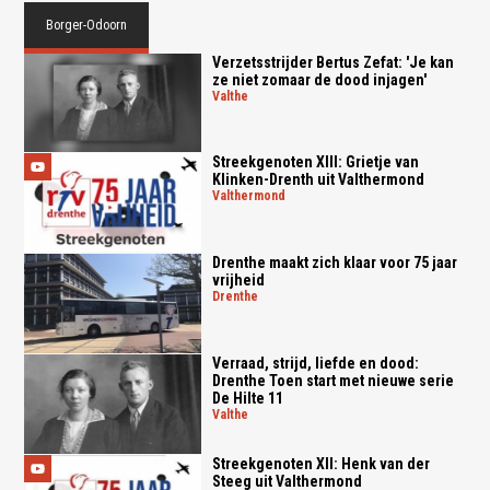
Borger-Odoorn
Verzetsstrijder Bertus Zefat: 'Je kan
ze niet zomaar de dood injagen'
valthe
Streekgenoten XIII: Grietje van
Klinken-Drenth uit Valthermond
valthermond
Drenthe maakt zich klaar voor 75 jaar
vrijheid
drenthe
Verraad, strijd, liefde en dood:
Drenthe Toen start met nieuwe serie
De Hilte 11
valthe
Streekgenoten XII: Henk van der
Steeg uit Valthermond