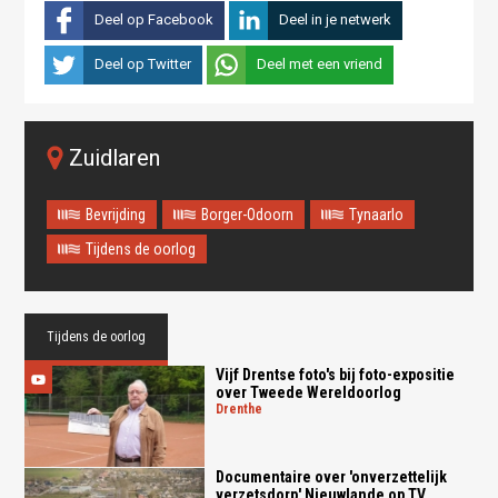
Deel op Facebook
Deel in je netwerk
Deel op Twitter
Deel met een vriend
Zuidlaren
Bevrijding
Borger-Odoorn
Tynaarlo
Tijdens de oorlog
Tijdens de oorlog
Vijf Drentse foto's bij foto-expositie
over Tweede Wereldoorlog
drenthe
Documentaire over 'onverzettelijk
verzetsdorp' Nieuwlande op TV