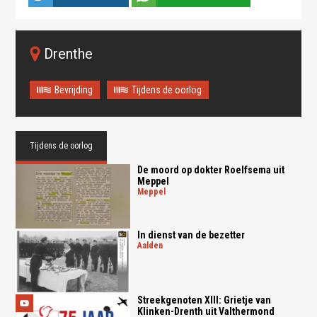
Drenthe
Bevrijding
Tijdens de oorlog
Tijdens de oorlog
De moord op dokter Roelfsema uit
Meppel
meppel
In dienst van de bezetter
aalden
Streekgenoten XIII: Grietje van
Klinken-Drenth uit Valthermond