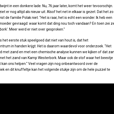
wijnt in een donkere lade. Nu, 76 jaar later, komt het weer tevoorschijn.
iet er nog altijd als nieuw uit. Alsof het net in elkaar is gezet. Dat het zo
ist de familie Polak niet. "Het is raar, het is echt een wonder. Ik heb een
moeder gevraagd: waar komt dat ding nou toch vandaan? En toen zei z
bork'. Meer werd er niet over gesproken."
is het eerste stuk speelgoed dat niet van hout is, dat het
ntrum in handen krijgt. Het is daarom waardevol voor onderzoek. "Het
uld met zand en met een chemische analyse kunnen we kijken of dat za
et het zand van Kamp Westerbork. Maar ook de stof waar het beestje
 kan ons helpen." Veel vragen zijn nog onbeantwoord over de
ek en dit knuffeltje kan het volgende stukje zijn om de hele puzzel te