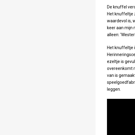
De knuffel verd
Het knuffeltje z
waardevol is, w
keer aan mijn 
alleen: 'Wester
Het knuffeltje 
Herinneringsce
ezeltje is gev
overeenkomt m
van is gemaakt
speelgoedfabri
leggen.