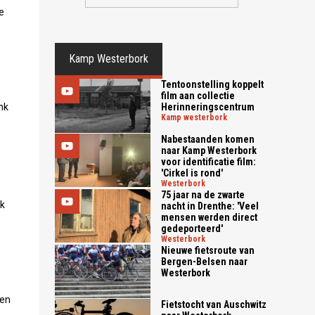
e
Kamp Westerbork
Tentoonstelling koppelt
film aan collectie
Herinneringscentrum
nk
kamp westerbork
Nabestaanden komen
naar Kamp Westerbork
voor identificatie film:
'Cirkel is rond'
westerbork
75 jaar na de zwarte
ok
nacht in Drenthe: 'Veel
mensen werden direct
gedeporteerd'
westerbork
Nieuwe fietsroute van
Bergen-Belsen naar
Westerbork
ten
Fietstocht van Auschwitz