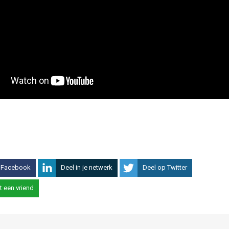
 Facebook
Deel in je netwerk
Deel op Twitter
t een vriend