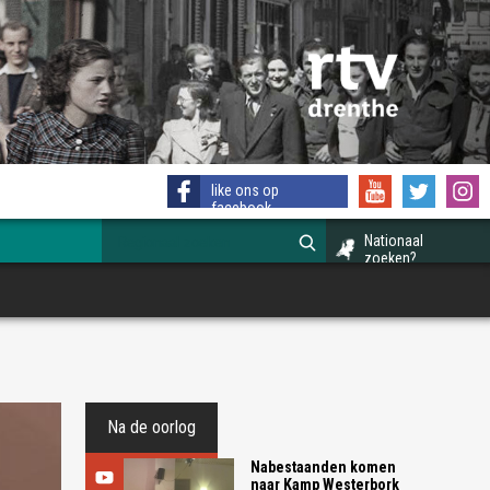
like ons op
facebook
Nationaal
zoeken?
Na de oorlog
Nabestaanden komen
naar Kamp Westerbork