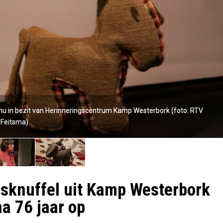
is nu in bezit van Herinneringscentrum Kamp Westerbork (foto: RTV
is nu in bezit van Herinneringscentrum Kamp Westerbork (foto: RTV
 Feitsma)
 Feitsma)
sknuffel uit Kamp Westerbork
na 76 jaar op