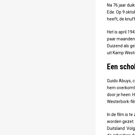
Na 76 jaar dui
Ede. Op 9 okto
heeft, de knu
Het is april 1
paar maanden l
Duizend als g
uit Kamp Weste
Een scho
Guido Abuys, 
hem overkomt a
door je heen. 
Westerbork-film
In de film is t
worden gezet.
Duitsland. Vo