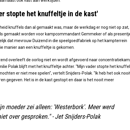
aarnaast ook vast aan werktijden.
er stopte het knuffeltje in de kast'
heid knuffels dan al gemaakt was, maar de werkdag er nog niet op zat,
ls gemaakt worden voor kampcommandant Gemmeker of als presentje
lijk dat mevrouw Duizend in die speelgoedfabriek op het kampterrein
ie manier aan een knuffeltje is gekomen.
zend overleeft de oorlog niet en wordt afgevoerd naar concentratieka
ilie Polak blijft met het knuffeltje achter. "Mijn vader stopte het knuffel
mochten er niet mee spelen", vertelt Snijders-Polak. "Ik heb het ook nooi
ren gegeven. Het is in de kast gestopt en daar is het nooit meer
jn moeder zei alleen: 'Westerbork'. Meer werd
niet over gesproken." - Jet Snijders-Polak