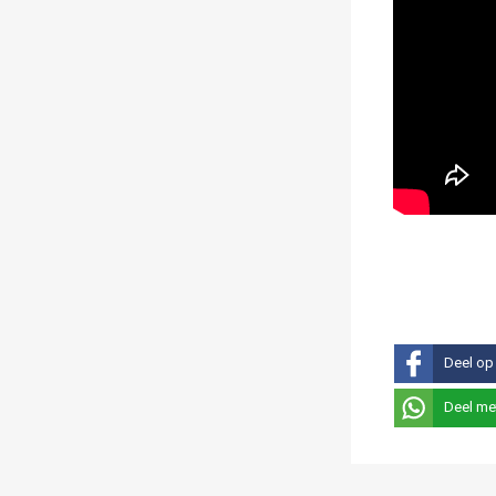
Deel op
Deel me