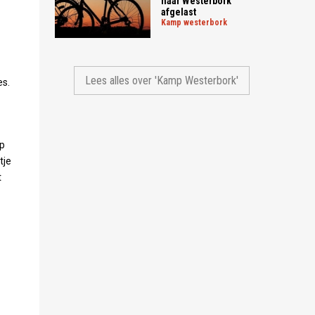
naar Westerbork
afgelast
kamp westerbork
Lees alles over 'Kamp Westerbork'
s.
mp
tje
t