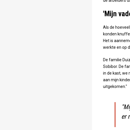
de arbeiders d
'Mijn vad
Als de hoeveel
konden knuffe
Het is aanneme
werkte en op d
De familie Dui
Sobibor. De fam
in de kast, we 
aan mijn kinde
uitgekomen."
"Mi
er 