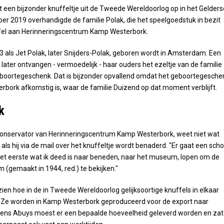
kt een bijzonder knuffeltje uit de Tweede Wereldoorlog op in het Gelders
ber 2019 overhandigde de familie Polak, die het speelgoedstuk in bezit
ffel aan Herinneringscentrum Kamp Westerbork.
943 als Jet Polak, later Snijders-Polak, geboren wordt in Amsterdam. Een
ater ontvangen - vermoedelijk - haar ouders het ezeltje van de familie
eboortegeschenk. Dat is bijzonder opvallend omdat het geboortegesche
rbork afkomstig is, waar de familie Duizend op dat moment verblijft.
k
conservator van Herinneringscentrum Kamp Westerbork, weet niet wat
ls hij via de mail over het knuffeltje wordt benaderd. "Er gaat een sch
Het eerste wat ik deed is naar beneden, naar het museum, lopen om de
 (gemaakt in 1944, red.) te bekijken."
e zien hoe in de in Tweede Wereldoorlog gelijksoortige knuffels in elkaar
 Ze worden in Kamp Westerbork geproduceerd voor de export naar
lgens Abuys moest er een bepaalde hoeveelheid geleverd worden en za