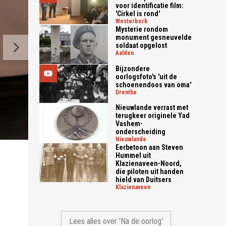
voor identificatie film:
'Cirkel is rond'
westerbork
Mysterie rondom
monument gesneuvelde
soldaat opgelost
aalden
Bijzondere
oorlogsfoto's 'uit de
schoenendoos van oma'
drenthe
Nieuwlande verrast met
Het knuffeltje lag jarenlang bij Jet Snijders-Polak in een 
terugkeer originele Yad
Vashem-
Feitsma)
onderscheiding
nieuwlande
Eerbetoon aan Steven
Hummel uit
Klazienaveen-Noord,
die piloten uit handen
hield van Duitsers
klazienaveen
Lees alles over 'Na de oorlog'