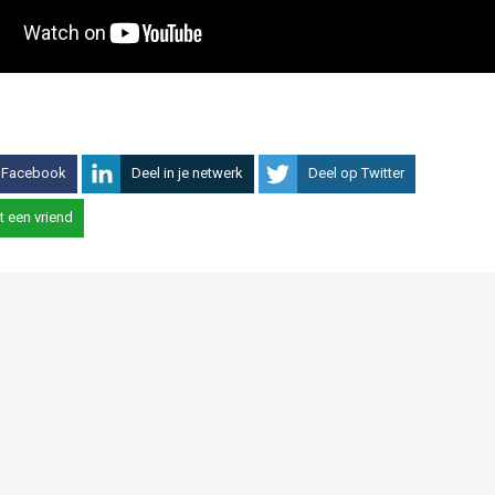
 Facebook
Deel in je netwerk
Deel op Twitter
t een vriend