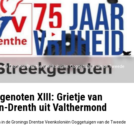
in de Gronings Drentse Veenkoloniën. Ooggetuigen van de Tweede
genoten XIII: Grietje van
n-Drenth uit Valthermond
 in de Gronings Drentse Veenkoloniën Ooggetuigen van de Tweede