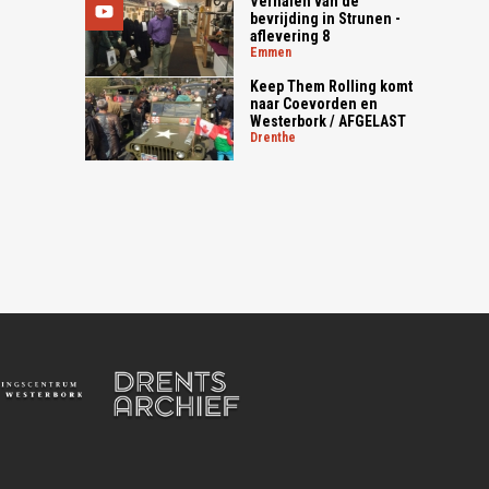
Verhalen van de
bevrijding in Strunen -
aflevering 8
emmen
Keep Them Rolling komt
naar Coevorden en
Westerbork / AFGELAST
drenthe