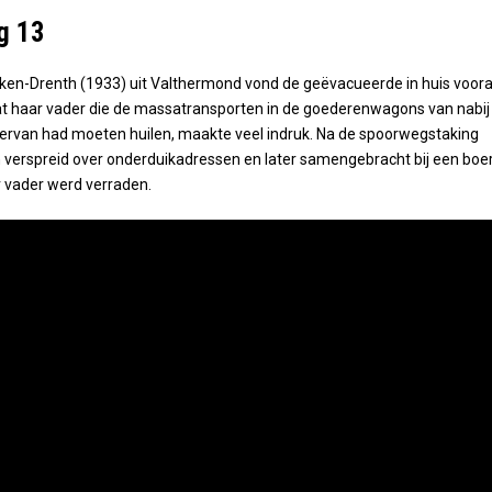
g 13
inken-Drenth (1933) uit Valthermond vond de geëvacueerde in huis voora
at haar vader die de massatransporten in de goederenwagons van nabij
rvan had moeten huilen, maakte veel indruk. Na de spoorwegstaking
 verspreid over onderduikadressen en later samengebracht bij een boer
r vader werd verraden.