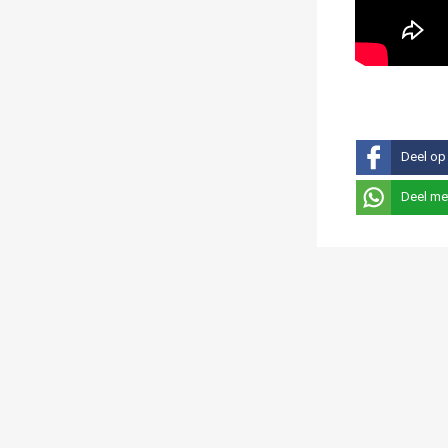
Deel op
Deel me