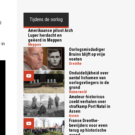
Tijdens de oorlog
l
Amerikaanse piloot Arch
Luper herdacht en
geëerd in Meppen
 in
meppen
Oorlogsmisdadiger
Bruins blijft op vrije
voeten
drenthe
Onduidelijkheid over
aantal lichamen van
oorlogsvliegers in de
grond
ruinerwold
Amateur-historicus
zoekt verhalen over
strafkamp Port Natal in
Assen
assen
Franse Drenthe-
bevrijders voor even
terug op historische
grond