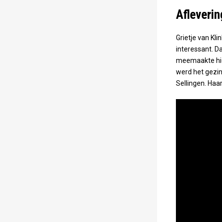
Afleverin
Grietje van Kl
interessant. D
meemaakte hie
werd het gezin
Sellingen. Haa