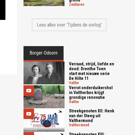
zuidlaren
Lees alles over 'Tijdens de oorlog'
Borger-Odoorn
Verraad, strijd, liefde en
dood: Drenthe Toen
start met nieuwe serie
De Hilte 11
valthe
Verrot onderduikershol
in Valtherbos krijgt
grondige renovatie
valthe
Streekgenoten XII: Henk
van der Steeg uit
Valthermond
valthermond
Streekgenoten XIII: