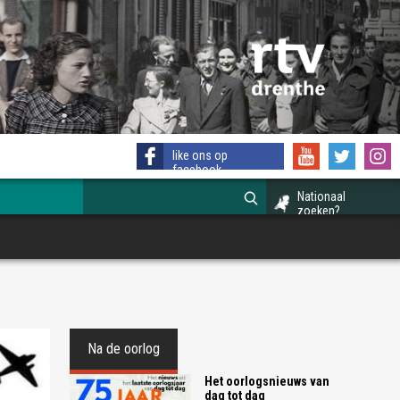
like ons op
facebook
Nationaal
zoeken?
Na de oorlog
Het oorlogsnieuws van
dag tot dag