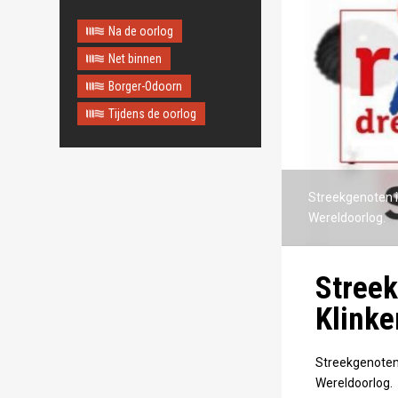
Na de oorlog
Net binnen
Borger-Odoorn
Tijdens de oorlog
Streekgenoten 
Wereldoorlog.
Streek
Klinke
Streekgenoten
Wereldoorlog.