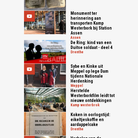
Monument ter
herinnering aan
transporten Kamp
Westerbork bij Station
Assen
assen
De Ring: kind van een
Duitse soldaat - deel 4
drenthe
Sybe en Kinke uit
Meppel op lege Dam
tijdens Nationale
Herdenking
meppel
Herstelde
Westerborkfilm leidt tot
nieuwe ontdekkingen
kamp westerbrok
Koken in oorlogstijd:
eikeltjeskoffie en
aardappelcake
drenthe