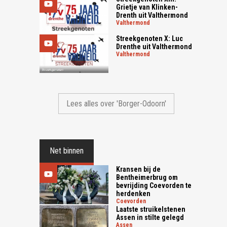
Grietje van Klinken-
Drenth uit Valthermond
valthermond
Streekgenoten X: Luc
Drenthe uit Valthermond
valthermond
Lees alles over 'Borger-Odoorn'
Net binnen
Kransen bij de
Bentheimerbrug om
bevrijding Coevorden te
herdenken
coevorden
Laatste struikelstenen
Assen in stilte gelegd
assen