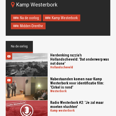
Kamp Westerbork
Na de oorlog
Kamp Westerbork
Midden-Drenthe
Na de oorlog
Herdenking razzia's
Hollandscheveld: 'Dat onderwerp was
not done'
hollandscheveld
Nabestaanden komen naar Kamp
Westerbork voor identificatie film:
'Cirkel is rond'
westerbork
Radio Westerbork #2: 'Je zal maar
moeten vluchten'
kamp westerbork