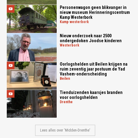
Personenwagon geen blikvanger in
nieuw museum Herinneringscentrum
Kamp Westerbork
kamp westerbork
Nieuw onderzoek naar 2500
ondergedoken Joodse kinderen
westerbork
Oorlogshelden uit Beilen krijgen na
ruim zeventig jaar postuum de Yad
Vashem-onderscheiding
beilen
Tienduizenden kaarsjes branden
voor oorlogshelden
drenthe
Lees alles over 'Midden-Drenthe'