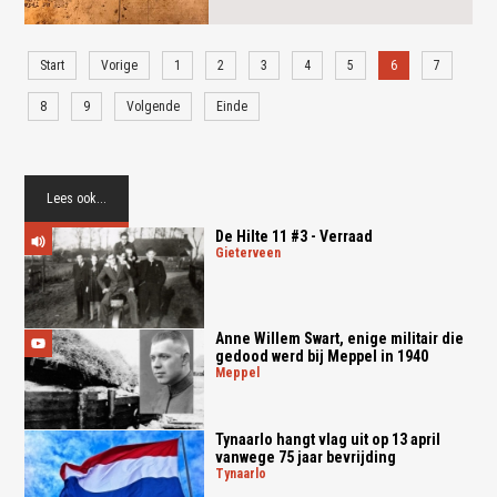
Start
Vorige
1
2
3
4
5
6
7
8
9
Volgende
Einde
Lees ook...
De Hilte 11 #3 - Verraad
gieterveen
Anne Willem Swart, enige militair die
gedood werd bij Meppel in 1940
meppel
Tynaarlo hangt vlag uit op 13 april
vanwege 75 jaar bevrijding
tynaarlo