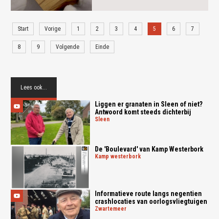
Start
Vorige
1
2
3
4
5
6
7
8
9
Volgende
Einde
Lees ook...
Liggen er granaten in Sleen of niet?
Antwoord komt steeds dichterbij
sleen
De 'Boulevard' van Kamp Westerbork
kamp westerbork
Informatieve route langs negentien
crashlocaties van oorlogsvliegtuigen
zwartemeer