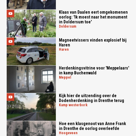
Klaas van Daalen eert omgekomenen
oorlog: 'Ik moest naar het monument
in Doldersum toe'
doldersum
Magneetvissers vinden explosief bij
Haren
haren
Herdenkingsvitrine voor 'Meppelaars'
in kamp Buchenwald
meppel
Kijk hier de uitzending over de
Dodenherdenking in Drenthe terug
kamp westerbork
Hoe een klasgenoot van Anne Frank
in Drenthe de oorlog overleefde
hoogeveen