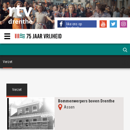
like ons op
facebook
Verzet
Verzet
Bommenwerpers boven Drenthe
Assen