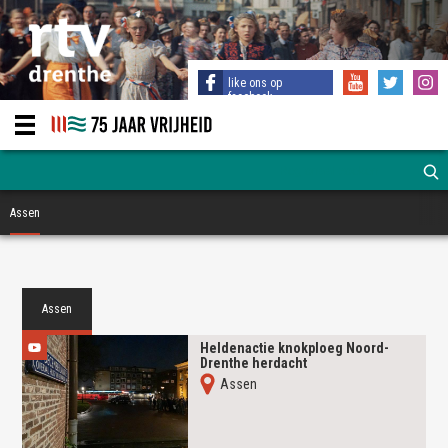
like ons op
facebook
Assen
Assen
Heldenactie knokploeg Noord-
Drenthe herdacht
Assen