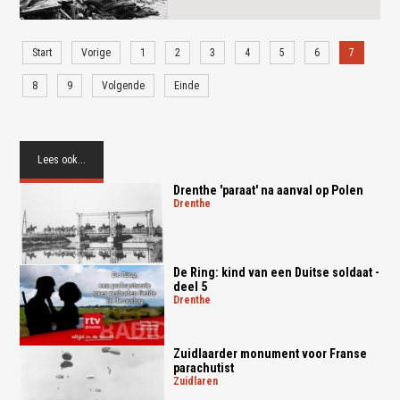
Start
Vorige
1
2
3
4
5
6
7
8
9
Volgende
Einde
Lees ook...
Drenthe 'paraat' na aanval op Polen
drenthe
De Ring: kind van een Duitse soldaat -
deel 5
drenthe
Zuidlaarder monument voor Franse
parachutist
zuidlaren